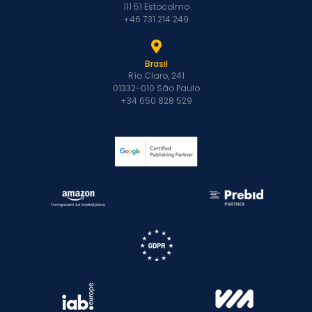
111 51 Estocolmo
+46 731 214 249
Brasil
Río Claro, 241
01332-010 São Paulo
+34 650 828 529