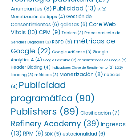
Publicidad
(13)
Anunciantes
(8)
IA
(2)
Gestión de
Monetización de Apps
(4)
Core Web
Consentimientos
(6)
galletas
(6)
Vitals
(10)
CPM
(9)
Tablero
(3)
Procesamiento de
métricas de
RGPD
(5)
Señales Digitales
(3)
Google
(22)
Google
Google AdSense
(3)
Analytics 4
(4)
Google Descubre
(2)
actualizaciones de Google
(2)
Header Bidding
(4)
Lazy
Indicadores Clave de Rendimiento
(2)
Monetización
(8)
noticias
Loading
(3)
métricas
(3)
Publicidad
(4)
programática
(90)
Publishers
(89)
Clasificación
(7)
Refinery Academy
(39)
Ingresos
(13)
RPM
(9)
estacionalidad
(6)
SDK
(5)