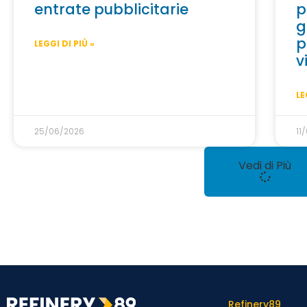
entrate pubblicitarie
p
g
p
LEGGI DI PIÙ »
v
LE
25/06/2026
11
Vedi di Più
Refinery89