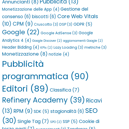
Pubblicità
(13)
Annuncianti
(8)
Gestione del
Monetizzazione delle App
(4)
Core Web Vitals
consenso
(6)
biscotti
(6)
(10)
CPM
(9)
GDPR
(5)
Cruscotto
(3)
DSP
(3)
Google
(22)
Google
Google AdSense
(3)
Analytics 4
(4)
Google Discover
(2)
aggiornamenti Google
(2)
Header Bidding
(4)
Lazy Loading
(3)
metriche
(3)
KPIs
(2)
Monetizzazione
(8)
notizie
(4)
Pubblicità
programmatica
(90)
Editori
(89)
Classifica
(7)
Refinery Academy
(39)
Ricavi
SEO
(13)
RPM
(9)
stagionalità
(6)
SDK
(5)
(30)
Single Tag
(7)
Cookie di
SSP
(5)
SPO
(2)
terze parti
(7)