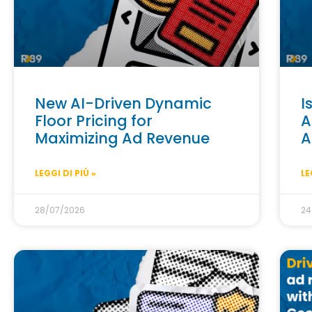
New AI-Driven Dynamic
I
Floor Pricing for
A
Maximizing Ad Revenue
A
LEGGI DI PIÙ »
LE
28/07/2026
24