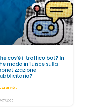
he cos'è il traffico bot? In
he modo influisce sulla
onetizzazione
ubblicitaria?
GGI DI PIÙ »
/07/2026