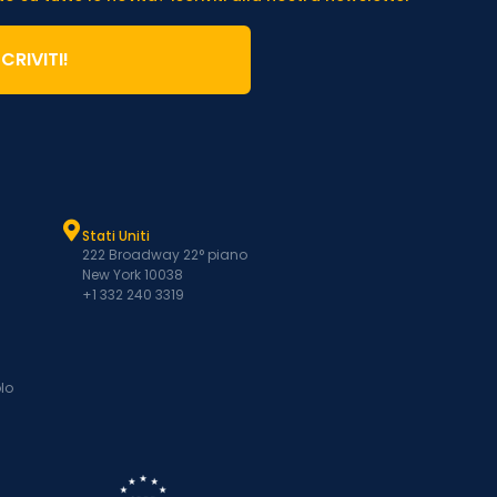
SCRIVITI!
Stati Uniti
222 Broadway 22° piano
New York 10038
+1 332 240 3319
lo