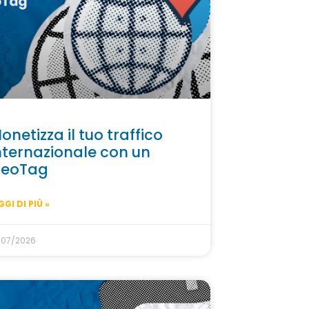
onetizza il tuo traffico
nternazionale con un
eoTag
GGI DI PIÙ »
/07/2026