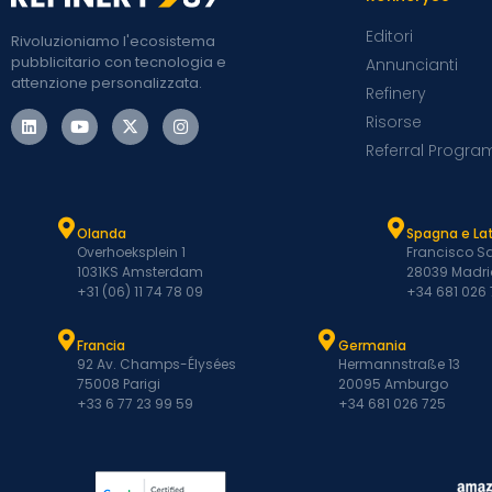
Editori
Rivoluzioniamo l'ecosistema
pubblicitario con tecnologia e
Annuncianti
attenzione personalizzata.
Refinery
Risorse
Referral Progra
Olanda
Spagna e L
Overhoeksplein 1
Francisco Sa
1031KS Amsterdam
28039 Madri
+31 (06) 11 74 78 09
+34 681 026
Francia
Germania
92 Av. Champs-Élysées
Hermannstraße 13
75008 Parigi
20095 Amburgo
+33 6 77 23 99 59
+34 681 026 725