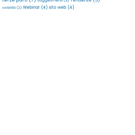
Tendenze
(5)
suggerimenti
(3)
Webinar
(4)
sito web
(4)
visibilità
(2)