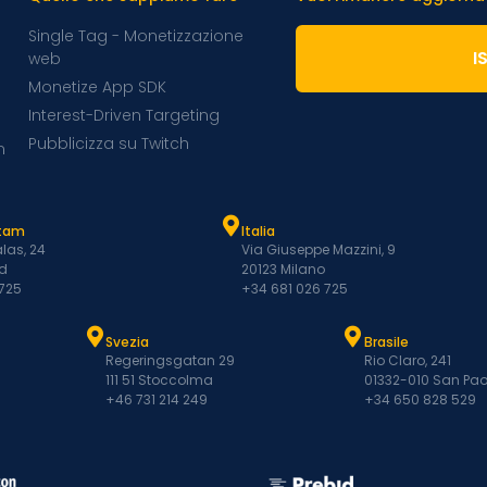
Single Tag - Monetizzazione
I
web
Monetize App SDK
Interest-Driven Targeting
Pubblicizza su Twitch
m
atam
Italia
las, 24
Via Giuseppe Mazzini, 9
d
20123 Milano
 725
+34 681 026 725
Svezia
Brasile
Regeringsgatan 29
Rio Claro, 241
111 51 Stoccolma
01332-010 San Pao
+46 731 214 249
+34 650 828 529