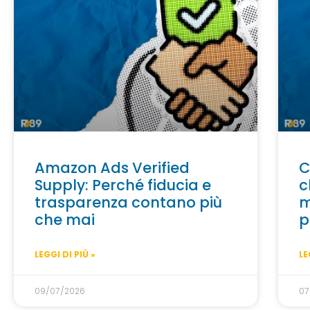
Amazon Ads Verified
C
Supply: Perché fiducia e
c
trasparenza contano più
m
che mai
p
LEGGI DI PIÙ »
LE
09/07/2026
07