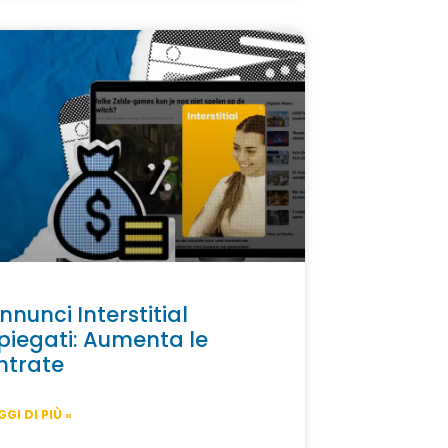
nnunci Interstitial
piegati: Aumenta le
ntrate
GGI DI PIÙ »