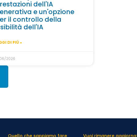
restazioni dell'IA
enerativa e un'opzione
er il controllo della
isibilità dell'IA
GGI DI PIÙ »
/06/2026
Quello che sappiamo fare
Vuoi rimanere aggiornato