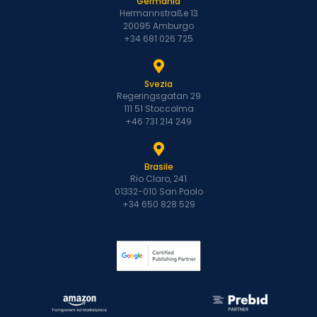
Germania
Hermannstraße 13
20095 Amburgo
+34 681 026 725
Svezia
Regeringsgatan 29
111 51 Stoccolma
+46 731 214 249
Brasile
Rio Claro, 241
01332-010 San Paolo
+34 650 828 529