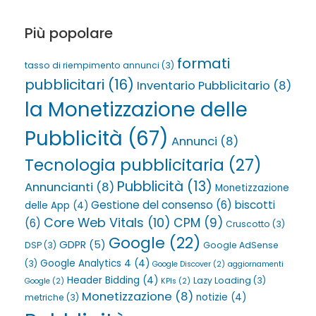
Più popolare
formati
tasso di riempimento annunci
(3)
pubblicitari
(16)
Inventario Pubblicitario
(8)
la Monetizzazione delle
Pubblicità
(67)
Annunci
(8)
Tecnologia pubblicitaria
(27)
Pubblicità
(13)
Annuncianti
(8)
Monetizzazione
Gestione del consenso
(6)
biscotti
delle App
(4)
Core Web Vitals
(10)
CPM
(9)
(6)
Cruscotto
(3)
Google
(22)
GDPR
(5)
DSP
(3)
Google AdSense
Google Analytics 4
(4)
(3)
Google Discover
(2)
aggiornamenti
Header Bidding
(4)
Lazy Loading
(3)
Google
(2)
KPIs
(2)
Monetizzazione
(8)
notizie
(4)
metriche
(3)