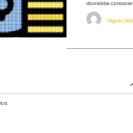
dovrebbe conoscere p
Miguel Dia
tica