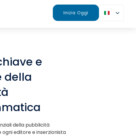
Inizia Oggi
chiave e
 della
tà
matica
nziali della pubblicità
gni editore e inserzionista