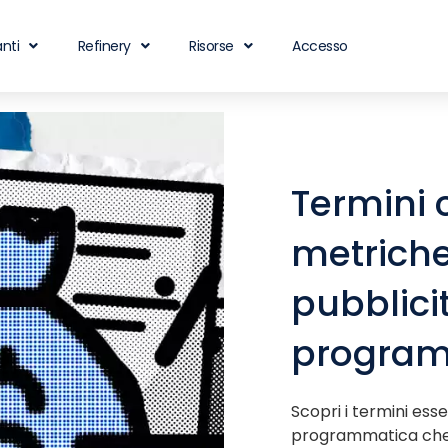
nti
Refinery
Risorse
Accesso
Termini 
metriche
pubblici
program
Scopri i termini esse
programmatica che o