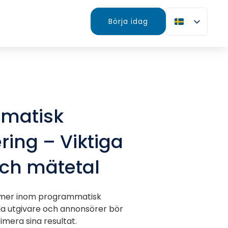
Börja idag
matisk
ing – Viktiga
och mätetal
rmer inom programmatisk
la utgivare och annonsörer bör
timera sina resultat.