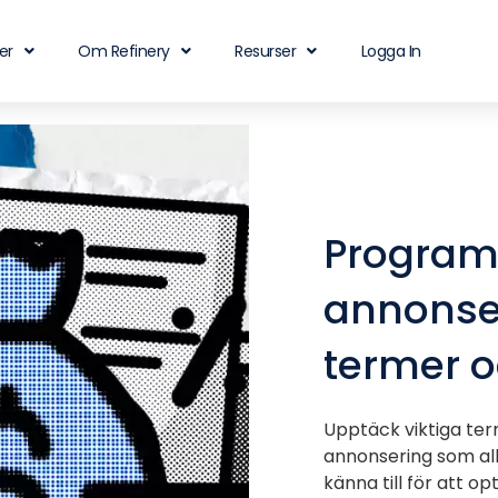
er
Om Refinery
Resurser
Logga In
Program
annonser
termer 
Upptäck viktiga te
annonsering som al
känna till för att op