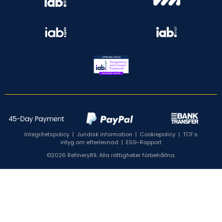
Integritetspolicy
|
Juridisk information
|
Cookiepolicy
|
TCF:s
intyg om efterlevnad
|
ESG-Rapport
©2026 Refinery89. Alla rättigheter förbehållna.