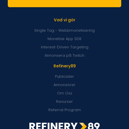
Vad vi gör
Single Tag - Webbmonetisering
Monetize App SDK
Interest-Driven Targeting
Annonsera på Twitch
Refinery89
Publicister
Annonsörer
Om Oss
Resurser
Referral Program