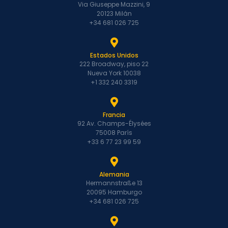
Via Giuseppe Mazzini, 9
20123 Milán
+34 681 026 725
Estados Unidos
222 Broadway, piso 22
Nueva York 10038
+1 332 240 3319
Francia
92 Av. Champs-Élysées
75008 París
+33 6 77 23 99 59
Alemania
Hermannstraße 13
20095 Hamburgo
+34 681 026 725