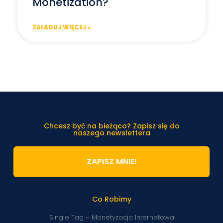
Monetization?
ZAŁADUJ WIĘCEJ »
Chcesz być na bieżąco? Zapisz się do
naszego newslettera
ZAPISZ MNIE!
Co Robimy
Single Tag – Monetyzacja Internetowa