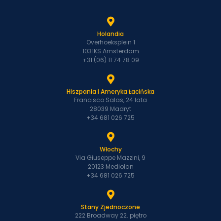
Holandia
Overhoeksplein 1
1031KS Amsterdam
+31 (06) 11 74 78 09
Hiszpania i Ameryka Łacińska
Francisco Salas, 24 lata
28039 Madryt
+34 681 026 725
Włochy
Via Giuseppe Mazzini, 9
20123 Mediolan
+34 681 026 725
Stany Zjednoczone
222 Broadway 22. piętro