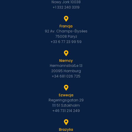
Nowy Jork 10038
+1 332 240 3319
Francja
92 Av. Champs-Élysées
75008 Paryż
+33 6 77 23 99 59
Niemcy
Hermannstraße 13
20095 Hamburg
+34 681 026 725
Szwecja
Regeringsgatan 29
111 51 Sztokholm
+46 731 214 249
Brazylia