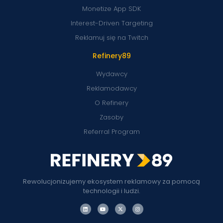
Monetize App SDK
Interest-Driven Targeting
Reklamuj się na Twitch
Refinery89
Wydawcy
Reklamodawcy
O Refinery
Zasoby
Referral Program
Rewolucjonizujemy ekosystem reklamowy za pomocą
technologii i ludzi.