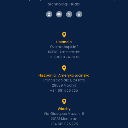
technologii i ludzi.
Holandia
Overhoeksplein 1
1031KS Amsterdam
+31 (06) 11 74 78 09
Hiszpania i Ameryka Łacińska
Francisco Salas, 24 lata
28039 Madryt
+34 681 026 725
Włochy
Via Giuseppe Mazzini, 9
20123 Mediolan
+34 681 026 725