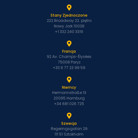
Stany Zjednoczone
222 Broadway 22. piętro
Nowy Jork 10038
+1 332 240 3319
Francja
92 Av. Champs-Élysées
75008 Paryż
+33 6 77 23 99 59
Niemcy
Hermannstraße 13
20095 Hamburg
+34 681 026 725
Szwecja
Regeringsgatan 29
111 51 Sztokholm