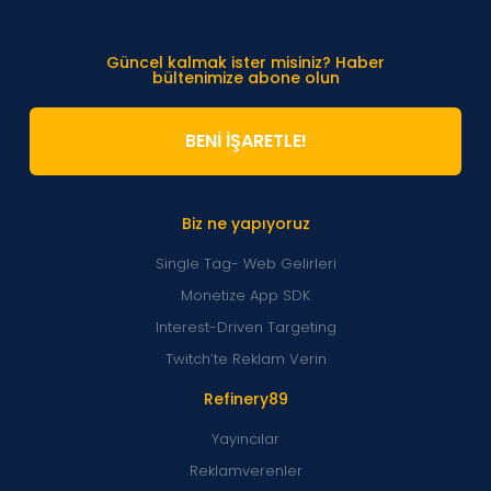
Güncel kalmak ister misiniz? Haber
bültenimize abone olun
BENİ İŞARETLE!
Biz ne yapıyoruz
Single Tag- Web Gelirleri
Monetize App SDK
Interest-Driven Targeting
Twitch’te Reklam Verin
Refinery89
Yayıncılar
Reklamverenler