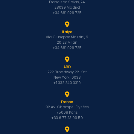
Francisco Salas, 24
28039 Madrid
+34 681 026 725
İtalya
Via Giuseppe Mazzini, 9
20123 Milan
+34 681 026 725
ABD
222 Broadway 22. Kat
New York 10038
+1 332 240 3319
Fransa
92 Av. Champs-Élysées
75008 Paris
+33 6 77 23 99 59