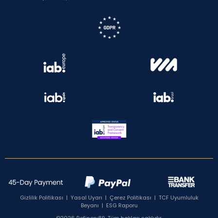
Gizlilik Politikası
|
Yasal Uyarı
|
Çerez Politikası
|
TCF Uyumluluk
Beyanı
|
ESG Raporu