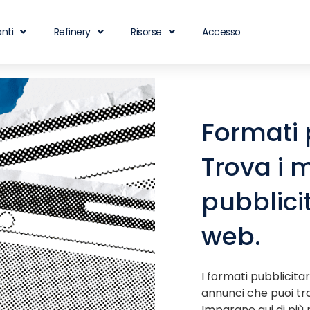
nti
Refinery
Risorse
Accesso
Formati p
Trova i m
pubblicit
web.
I formati pubblicitari
annunci che puoi tr
Imparane qui di più 