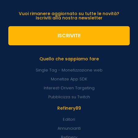
Vuoi rimanere aggiornato su tutte le novità?
Iscriviti alla nostra newsletter
ISCRIVITI!
Quello che sappiamo fare
Single Tag - Monetizzazione web
Monetize App SDK
Interest-Driven Targeting
Pubblicizza su Twitch
Refinery89
Editori
Annuncianti
Refinery