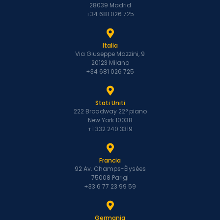
28039 Madrid
+34 681 026 725
Italia
Via Giuseppe Mazzini, 9
20123 Milano
+34 681 026 725
Stati Uniti
222 Broadway 22° piano
New York 10038
+1 332 240 3319
Francia
92 Av. Champs-Élysées
75008 Parigi
+33 6 77 23 99 59
Germania