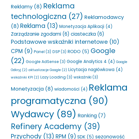
Reklama
Reklamy
(8)
technologiczna
(27)
Reklamodawcy
Reklama
(13)
(8)
Monetyzacja Aplikacji
(4)
Zarządzanie zgodami
(6)
ciasteczka
(6)
Podstawowe wskaźniki internetowe
(10)
Google
CPM
(9)
RODO
(5)
Panel
(3)
DSP
(3)
(22)
Google Analytics 4
(4)
Google AdSense
(3)
Google
Licytacja nagłówkowa
(4)
Odkryj
(2)
aktualizacje Google
(2)
Lazy Loading
(3)
wskaźniki
(3)
wskaźniki KPI
(2)
Reklama
Monetyzacja
(8)
wiadomości
(4)
programatyczna
(90)
Wydawcy
(89)
Ranking
(7)
Refinery Academy
(39)
Przychody
(13)
RPM
(9)
sezonowość
SDK
(5)