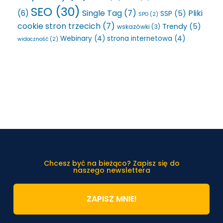
SEO
(30)
Single Tag
(7)
Pliki
(6)
SSP
(5)
SPO
(2)
cookie stron trzecich
(7)
Trendy
(5)
wskazówki
(3)
Webinary
(4)
strona internetowa
(4)
widoczność
(2)
Chcesz być na bieżąco? Zapisz się do
naszego newslettera
ZAPISZ MNIE!