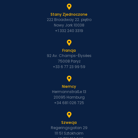
Stany Zjednoczone
222 Broadway 22. piętro
Nowy Jork 10038
+1 332 240 3319
Francja
92 Av. Champs-Élysées
75008 Paryż
+33 6 77 23 99 59
Niemcy
Hermannstraße 13
20095 Hamburg
+34 681 026 725
Szwecja
Regeringsgatan 29
111 51 Sztokholm