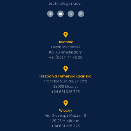
technologii i ludzi.
Holandia
Overhoeksplein 1
1031KS Amsterdam
+31 (06) 11 74 78 09
Hiszpania i Ameryka Łacińska
Francisco Salas, 24 lata
28039 Madryt
+34 681 026 725
Włochy
Via Giuseppe Mazzini, 9
20123 Mediolan
+34 681 026 725