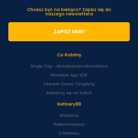
Chcesz być na bieżąco? Zapisz się do
naszego newslettera
ZAPISZ MNIE!
Co Robimy
Single Tag – Monetyzacja Internetowa
Monetize App SDK
Interest-Driven Targeting
Reklamuj się na Twitch
Refinery89
Wydawcy
Reklamodawcy
O Refinery