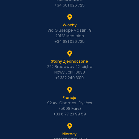
+34 681 026 725
Włochy
Via Giuseppe Mazzini, 9
20123 Mediolan
+34 681 026 725
Stany Zjednoczone
222 Broadway 22. piętro
Nowy Jork 10038
+1 332 240 3319
Francja
92 Av. Champs-Élysées
75008 Paryż
+33 6 77 23 99 59
Niemcy