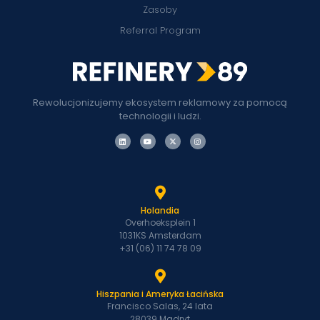
Zasoby
Referral Program
Rewolucjonizujemy ekosystem reklamowy za pomocą
technologii i ludzi.
Holandia
Overhoeksplein 1
1031KS Amsterdam
+31 (06) 11 74 78 09
Hiszpania i Ameryka Łacińska
Francisco Salas, 24 lata
28039 Madryt