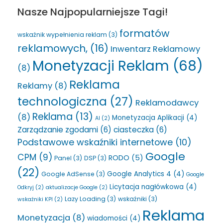
Nasze Najpopularniejsze Tagi!
formatów
wskaźnik wypełnienia reklam
(3)
reklamowych,
(16)
Inwentarz Reklamowy
Monetyzacji Reklam
(68)
(8)
Reklama
Reklamy
(8)
technologiczna
(27)
Reklamodawcy
Reklama
(13)
(8)
Monetyzacja Aplikacji
(4)
AI
(2)
Zarządzanie zgodami
(6)
ciasteczka
(6)
Podstawowe wskaźniki internetowe
(10)
Google
CPM
(9)
RODO
(5)
Panel
(3)
DSP
(3)
(22)
Google Analytics 4
(4)
Google AdSense
(3)
Google
Licytacja nagłówkowa
(4)
Odkryj
(2)
aktualizacje Google
(2)
Lazy Loading
(3)
wskaźniki
(3)
wskaźniki KPI
(2)
Reklama
Monetyzacja
(8)
wiadomości
(4)