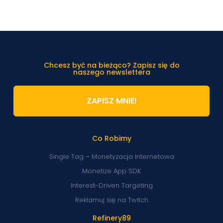
Chcesz być na bieżąco? Zapisz się do
naszego newslettera
ZAPISZ MNIE!
Co Robimy
Single Tag – Monetyzacja Internetowa
Monetize App SDK
Interest-Driven Targeting
Reklamuj się na Twitch
Refinery89