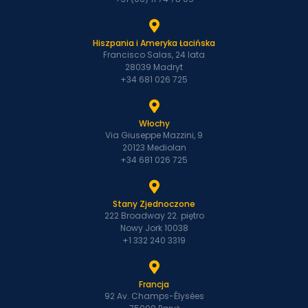
Hiszpania i Ameryka Łacińska
Francisco Salas, 24 lata
28039 Madryt
+34 681 026 725
Włochy
Via Giuseppe Mazzini, 9
20123 Mediolan
+34 681 026 725
Stany Zjednoczone
222 Broadway 22. piętro
Nowy Jork 10038
+1 332 240 3319
Francja
92 Av. Champs-Élysées