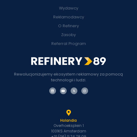
Wydawcy
Reklamodawcy
O Refinery
Zasoby
Referral Program
Rewolucjonizujemy ekosystem reklamowy za pomocą
technologii i ludzi.
Holandia
Overhoeksplein 1
1031KS Amsterdam
+31 (06) 11 74 78 09