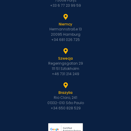
75008 Paryż
+33 6 77 23 99 59
Niemcy
Hermannstraße 13
20095 Hamburg
+34 681 026 725
Szwecja
Regeringsgatan 29
111 51 Sztokholm
+46 731 214 249
Brazylia
Rio Claro, 241
01332-010 São Paulo
+34 650 828 529