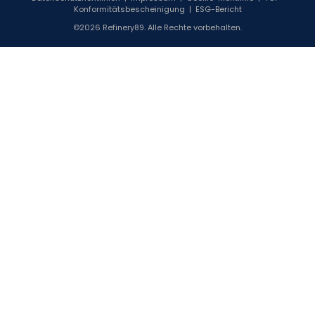
Konformitätsbescheinigung
|
ESG-Bericht
©2026 Refinery89. Alle Rechte vorbehalten.