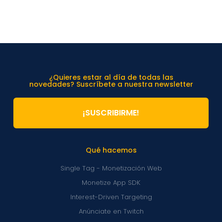
¿Quieres estar al día de todas las
novedades? Suscríbete a nuestra newsletter
¡SUSCRIBIRME!
Qué hacemos
Single Tag - Monetización Web
Monetize App SDK
Interest-Driven Targeting
Anúnciate en Twitch