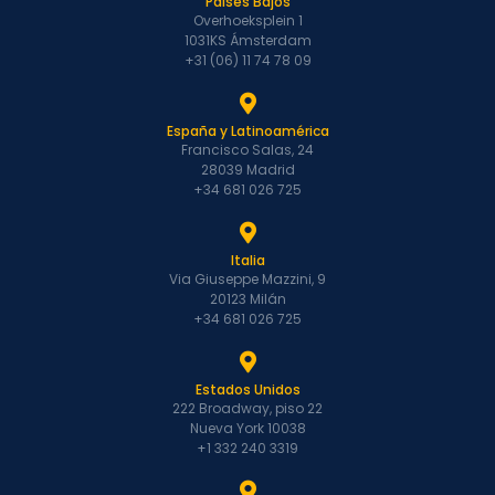
Países Bajos
Overhoeksplein 1
1031KS Ámsterdam
+31 (06) 11 74 78 09
España y Latinoamérica
Francisco Salas, 24
28039 Madrid
+34 681 026 725
Italia
Via Giuseppe Mazzini, 9
20123 Milán
+34 681 026 725
Estados Unidos
222 Broadway, piso 22
Nueva York 10038
+1 332 240 3319