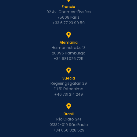
Francia
92 Av. Champs-Élysées
75008 París
+33 6 77 23 99 59
Alemania
Hermannstraße 13
20095 Hamburgo
+34 681 026 725
Suecia
Regeringsgatan 29
111 51 Estocolmo
+46 731 214 249
Brasil
Río Claro, 241
01332-010 São Paulo
+34 650 828 529