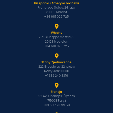
Hiszpania i Ameryka Łacińska
Francisco Salas, 24 lata
28039 Madryt
+34 681 026 725
Włochy
Via Giuseppe Mazzini, 9
20123 Mediolan
+34 681 026 725
Stany Zjednoczone
222 Broadway 22. piętro
Nowy Jork 10038
+1 332 240 3319
Francja
92 Av. Champs-Élysées
75008 Paryż
+33 6 77 23 99 59