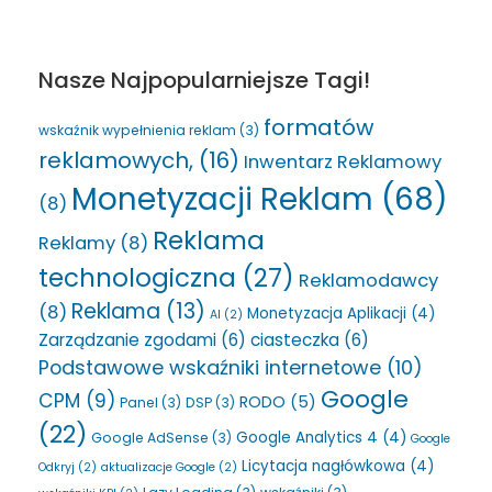
Nasze Najpopularniejsze Tagi!
formatów
wskaźnik wypełnienia reklam
(3)
reklamowych,
(16)
Inwentarz Reklamowy
Monetyzacji Reklam
(68)
(8)
Reklama
Reklamy
(8)
technologiczna
(27)
Reklamodawcy
Reklama
(13)
(8)
Monetyzacja Aplikacji
(4)
AI
(2)
Zarządzanie zgodami
(6)
ciasteczka
(6)
Podstawowe wskaźniki internetowe
(10)
Google
CPM
(9)
RODO
(5)
Panel
(3)
DSP
(3)
(22)
Google Analytics 4
(4)
Google AdSense
(3)
Google
Licytacja nagłówkowa
(4)
Odkryj
(2)
aktualizacje Google
(2)