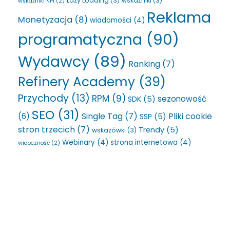
Lazy Loading
(3)
wskaźniki
(3)
wskaźniki KPI
(2)
Reklama
Monetyzacja
(8)
wiadomości
(4)
programatyczna
(90)
Wydawcy
(89)
Ranking
(7)
Refinery Academy
(39)
Przychody
(13)
RPM
(9)
sezonowość
SDK
(5)
SEO
(31)
Single Tag
(7)
Pliki cookie
(6)
SSP
(5)
stron trzecich
(7)
Trendy
(5)
wskazówki
(3)
Webinary
(4)
strona internetowa
(4)
widoczność
(2)