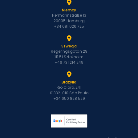
Niemcy
Hermannstraße 13
20095 Hamburg
+34 681 026 725
Szwecja
Regeringsgatan 29
111 51 Sztokholm
+46 731 214 249
Brazylia
Rio Claro, 241
01332-010 São Paulo
+34 650 828 529