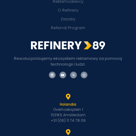
Reklamodawcy
O Refinery
Zasoby
Referral Program
Rewolucjonizujemy ekosystem reklamowy za pomocą
technologii i ludzi.
Holandia
Overhoeksplein 1
1031KS Amsterdam
+31 (06) 11 74 78 09