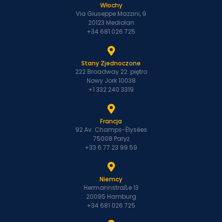
Włochy
Via Giuseppe Mazzini, 9
20123 Mediolan
+34 681 026 725
Stany Zjednoczone
222 Broadway 22. piętro
Nowy Jork 10038
+1 332 240 3319
Francja
92 Av. Champs-Élysées
75008 Paryż
+33 6 77 23 99 59
Niemcy
Hermannstraße 13
20095 Hamburg
+34 681 026 725