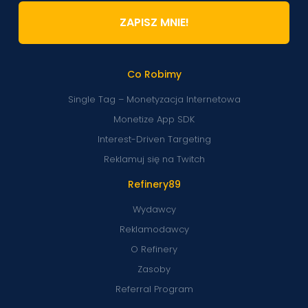
ZAPISZ MNIE!
Co Robimy
Single Tag – Monetyzacja Internetowa
Monetize App SDK
Interest-Driven Targeting
Reklamuj się na Twitch
Refinery89
Wydawcy
Reklamodawcy
O Refinery
Zasoby
Referral Program