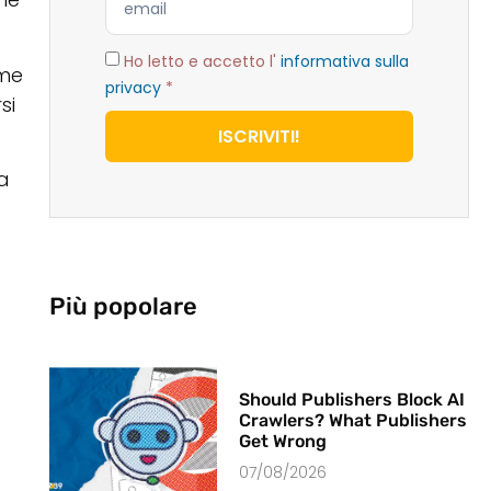
Ho letto e accetto l'
informativa sulla
ome
privacy
*
si
ISCRIVITI!
ia
Più popolare
Should Publishers Block AI
Crawlers? What Publishers
Get Wrong
07/08/2026