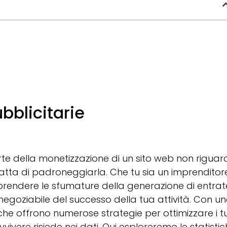
bblicitarie
rte della monetizzazione di un sito web non rigua
tratta di padroneggiarla. Che tu sia un imprenditor
omprendere le sfumature della generazione di entrat
negoziabile del successo della tua attività. Con u
 che offrono numerose strategie per ottimizzare i t
ivere risiede nei dati. Qui esploreremo le statisti