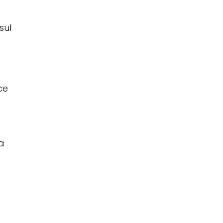
sul
ce
ta