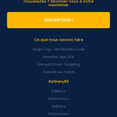
nouveautés ? Abonnez-vous à notre
newsletter
INSCRIPTION !
Ce que nous savons faire
Single Tag - Monétisation web
Monetize App SDK
Interest-Driven Targeting
Publicité sur Twitch
Refinery89
Éditeurs
Annonceurs
Refinery
Ressources