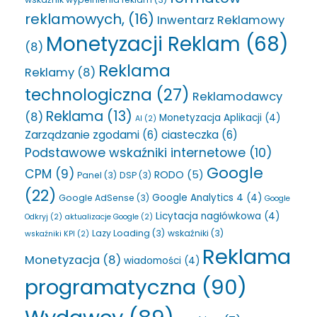
reklamowych,
(16)
Inwentarz Reklamowy
Monetyzacji Reklam
(68)
(8)
Reklama
Reklamy
(8)
technologiczna
(27)
Reklamodawcy
Reklama
(13)
(8)
Monetyzacja Aplikacji
(4)
AI
(2)
Zarządzanie zgodami
(6)
ciasteczka
(6)
Podstawowe wskaźniki internetowe
(10)
Google
CPM
(9)
RODO
(5)
Panel
(3)
DSP
(3)
(22)
Google Analytics 4
(4)
Google AdSense
(3)
Google
Licytacja nagłówkowa
(4)
Odkryj
(2)
aktualizacje Google
(2)
Lazy Loading
(3)
wskaźniki
(3)
wskaźniki KPI
(2)
Reklama
Monetyzacja
(8)
wiadomości
(4)
programatyczna
(90)