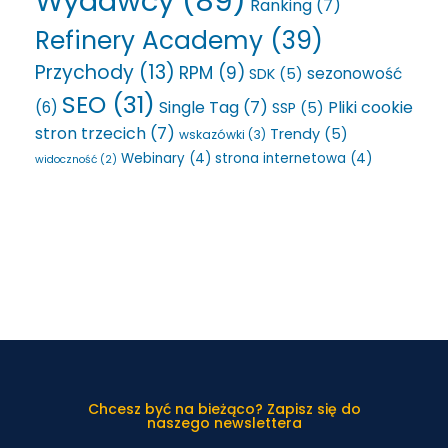
Wydawcy
(89)
Ranking
(7)
Refinery Academy
(39)
Przychody
(13)
RPM
(9)
sezonowość
SDK
(5)
SEO
(31)
Single Tag
(7)
Pliki cookie
(6)
SSP
(5)
stron trzecich
(7)
Trendy
(5)
wskazówki
(3)
Webinary
(4)
strona internetowa
(4)
widoczność
(2)
Chcesz być na bieżąco? Zapisz się do
naszego newslettera