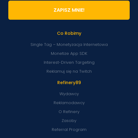
ZAPISZ MNIE!
Co Robimy
Single Tag – Monetyzacja Internetowa
Monetize App SDK
Interest-Driven Targeting
Reklamuj się na Twitch
Refinery89
Wydawcy
Reklamodawcy
O Refinery
Zasoby
Referral Program