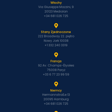
Włochy
Via Giuseppe Mazzini, 9
20123 Mediolan
+34 681 026 725
Stany Zjednoczone
222 Broadway 22. piętro
Nowy Jork 10038
+1 332 240 3319
Francja
92 Av. Champs-Élysées
75008 Paryż
+33 6 77 23 99 59
Niemcy
Hermannstraße 13
20095 Hamburg
+34 681 026 725