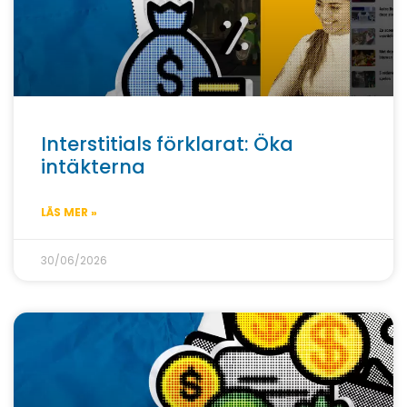
Interstitials förklarat: Öka
intäkterna
LÄS MER »
30/06/2026