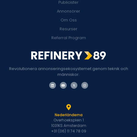
Publicister
Annonsörer
Om Oss
Resurser
Referral Program
Revolutionera annonseringsekosystemet genom teknik och
människor.
Nederländerna
Overhoeksplein 1
1031KS Amsterdam
+31 (06) 11 74 78 09