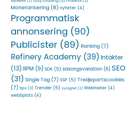
Lazy Loading
(3)
mätetal
(3)
Nyckeltal
(2)
Monetarisering
(8)
nyheter
(4)
Programmatisk
annonsering
(90)
Publicister
(89)
Ranking
(7)
Refinery Academy
(39)
Intäkter
SEO
(13)
RPM
(9)
säsongsvariation
(6)
SDK
(5)
(31)
Single Tag
(7)
Tredjepartscookies
SSP
(5)
(7)
Trender
(5)
Webinarier
(4)
tips
(3)
synlighet
(2)
webbplats
(4)