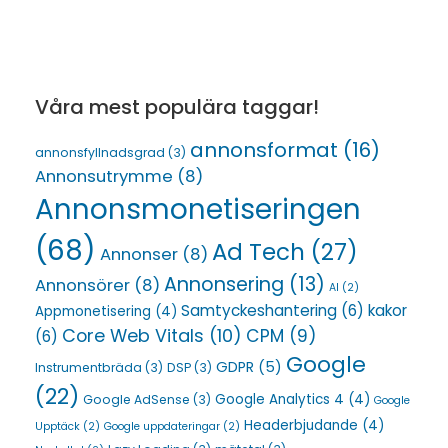
Våra mest populära taggar!
annonsformat
(16)
annonsfyllnadsgrad
(3)
Annonsutrymme
(8)
Annonsmonetiseringen
(68)
Ad Tech
(27)
Annonser
(8)
Annonsering
(13)
Annonsörer
(8)
AI
(2)
Samtyckeshantering
(6)
kakor
Appmonetisering
(4)
Core Web Vitals
(10)
CPM
(9)
(6)
Google
GDPR
(5)
Instrumentbräda
(3)
DSP
(3)
(22)
Google Analytics 4
(4)
Google AdSense
(3)
Google
Headerbjudande
(4)
Upptäck
(2)
Google uppdateringar
(2)