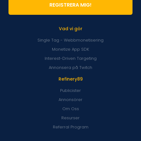
REGISTRERA MIG!
Vad vi gör
Single Tag - Webbmonetisering
Monetize App SDK
Interest-Driven Targeting
Annonsera på Twitch
Refinery89
Publicister
Annonsörer
Om Oss
Resurser
Referral Program