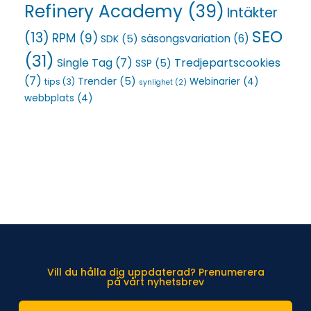
Refinery Academy
(39)
Intäkter
SEO
(13)
RPM
(9)
säsongsvariation
(6)
SDK
(5)
(31)
Single Tag
(7)
Tredjepartscookies
SSP
(5)
(7)
Trender
(5)
Webinarier
(4)
tips
(3)
synlighet
(2)
webbplats
(4)
Vill du hålla dig uppdaterad? Prenumerera
på vårt nyhetsbrev