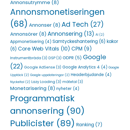
Annonsutrymme
(8)
Annonsmonetiseringen
(68)
Ad Tech
(27)
Annonser
(8)
Annonsering
(13)
Annonsörer
(8)
AI
(2)
Samtyckeshantering
(6)
kakor
Appmonetisering
(4)
Core Web Vitals
(10)
CPM
(9)
(6)
Google
GDPR
(5)
Instrumentbräda
(3)
DSP
(3)
(22)
Google Analytics 4
(4)
Google AdSense
(3)
Google
Headerbjudande
(4)
Upptäck
(2)
Google uppdateringar
(2)
Lazy Loading
(3)
mätetal
(3)
Nyckeltal
(2)
Monetarisering
(8)
nyheter
(4)
Programmatisk
annonsering
(90)
Publicister
(89)
Ranking
(7)