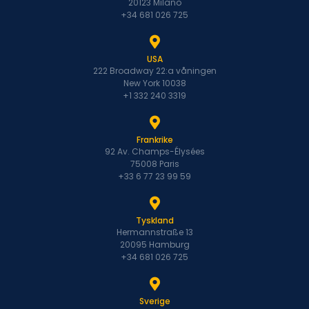
20123 Milano
+34 681 026 725
USA
222 Broadway 22:a våningen
New York 10038
+1 332 240 3319
Frankrike
92 Av. Champs-Élysées
75008 Paris
+33 6 77 23 99 59
Tyskland
Hermannstraße 13
20095 Hamburg
+34 681 026 725
Sverige