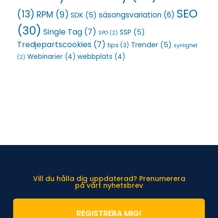
SEO
(13)
RPM
(9)
säsongsvariation
(6)
SDK
(5)
(30)
Single Tag
(7)
SSP
(5)
SPO
(2)
Tredjepartscookies
(7)
Trender
(5)
tips
(3)
synlighet
Webinarier
(4)
webbplats
(4)
(2)
Vill du hålla dig uppdaterad? Prenumerera
på vårt nyhetsbrev
REGISTRERA MIG!