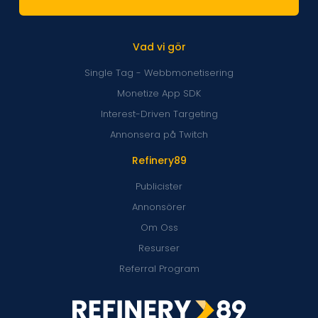
Vad vi gör
Single Tag - Webbmonetisering
Monetize App SDK
Interest-Driven Targeting
Annonsera på Twitch
Refinery89
Publicister
Annonsörer
Om Oss
Resurser
Referral Program