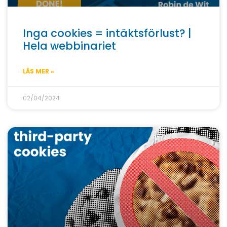
Inga cookies = intäktsförlust? |
Hela webbinariet
LÄS MER »
02/04/2024