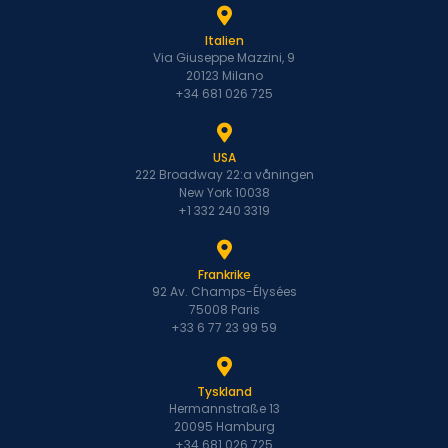
Italien
Via Giuseppe Mazzini, 9
20123 Milano
+34 681 026 725
USA
222 Broadway 22:a våningen
New York 10038
+1 332 240 3319
Frankrike
92 Av. Champs-Élysées
75008 Paris
+33 6 77 23 99 59
Tyskland
Hermannstraße 13
20095 Hamburg
+34 681 026 725