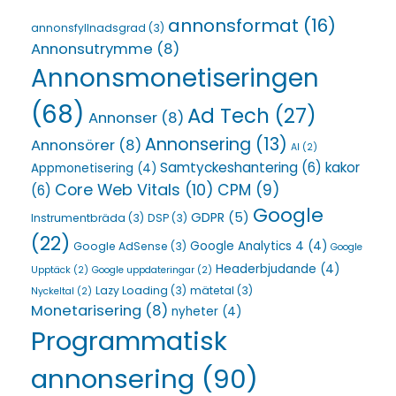
annonsformat
(16)
annonsfyllnadsgrad
(3)
Annonsutrymme
(8)
Annonsmonetiseringen
(68)
Ad Tech
(27)
Annonser
(8)
Annonsering
(13)
Annonsörer
(8)
AI
(2)
Samtyckeshantering
(6)
kakor
Appmonetisering
(4)
Core Web Vitals
(10)
CPM
(9)
(6)
Google
GDPR
(5)
Instrumentbräda
(3)
DSP
(3)
(22)
Google Analytics 4
(4)
Google AdSense
(3)
Google
Headerbjudande
(4)
Upptäck
(2)
Google uppdateringar
(2)
Lazy Loading
(3)
mätetal
(3)
Nyckeltal
(2)
Monetarisering
(8)
nyheter
(4)
Programmatisk
annonsering
(90)