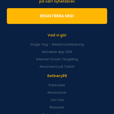
på vårt nyhetsbrev
REGISTRERA MIG!
Vad vi gör
Single Tag - Webbmonetisering
Monetize App SDK
Interest-Driven Targeting
Annonsera på Twitch
Refinery89
Publicister
Annonsörer
Om Oss
Resurser