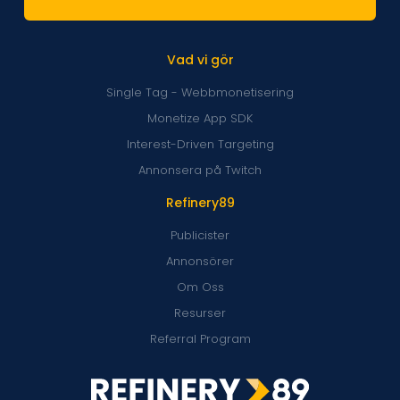
Vad vi gör
Single Tag - Webbmonetisering
Monetize App SDK
Interest-Driven Targeting
Annonsera på Twitch
Refinery89
Publicister
Annonsörer
Om Oss
Resurser
Referral Program