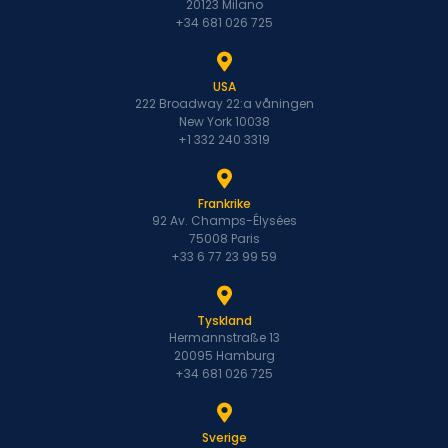
20123 Milano
+34 681 026 725
USA
222 Broadway 22:a våningen
New York 10038
+1 332 240 3319
Frankrike
92 Av. Champs-Élysées
75008 Paris
+33 6 77 23 99 59
Tyskland
Hermannstraße 13
20095 Hamburg
+34 681 026 725
Sverige