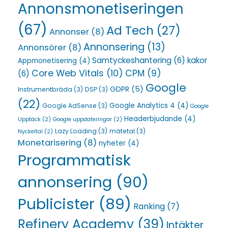
Annonsmonetiseringen
(67)
Ad Tech
(27)
Annonser
(8)
Annonsering
(13)
Annonsörer
(8)
Samtyckeshantering
(6)
kakor
Appmonetisering
(4)
Core Web Vitals
(10)
CPM
(9)
(6)
Google
GDPR
(5)
Instrumentbräda
(3)
DSP
(3)
(22)
Google Analytics 4
(4)
Google AdSense
(3)
Google
Headerbjudande
(4)
Upptäck
(2)
Google uppdateringar
(2)
Lazy Loading
(3)
mätetal
(3)
Nyckeltal
(2)
Monetarisering
(8)
nyheter
(4)
Programmatisk
annonsering
(90)
Publicister
(89)
Ranking
(7)
Refinery Academy
(39)
Intäkter