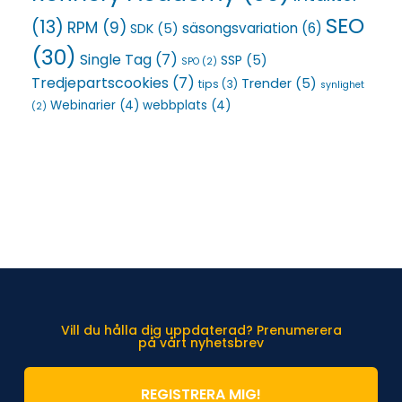
SEO
(13)
RPM
(9)
säsongsvariation
(6)
SDK
(5)
(30)
Single Tag
(7)
SSP
(5)
SPO
(2)
Tredjepartscookies
(7)
Trender
(5)
tips
(3)
synlighet
Webinarier
(4)
webbplats
(4)
(2)
Vill du hålla dig uppdaterad? Prenumerera
på vårt nyhetsbrev
REGISTRERA MIG!