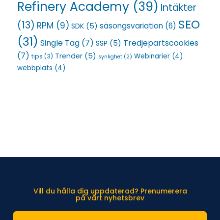
Refinery Academy
(39)
Intäkter
SEO
(13)
RPM
(9)
säsongsvariation
(6)
SDK
(5)
(31)
Single Tag
(7)
Tredjepartscookies
SSP
(5)
(7)
Trender
(5)
Webinarier
(4)
tips
(3)
synlighet
(2)
webbplats
(4)
Vill du hålla dig uppdaterad? Prenumerera
på vårt nyhetsbrev