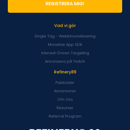
REGISTRERA MIG!
Vad vi gör
Single Tag - Webbmonetisering
Monetize App SDK
Interest-Driven Targeting
Annonsera på Twitch
Refinery89
Publicister
Annonsörer
Om Oss
Resurser
Referral Program