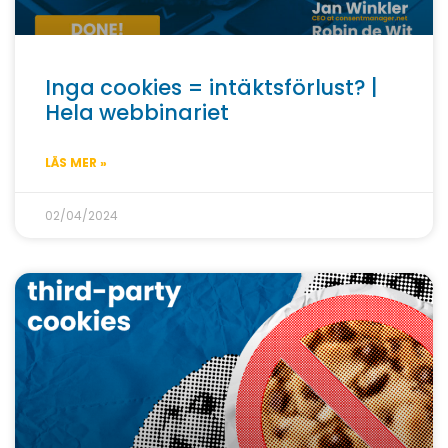
Inga cookies = intäktsförlust? |
Hela webbinariet
LÄS MER »
02/04/2024