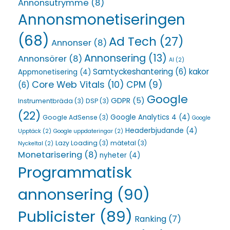
Annonsutrymme
(8)
Annonsmonetiseringen
(68)
Ad Tech
(27)
Annonser
(8)
Annonsering
(13)
Annonsörer
(8)
AI
(2)
Samtyckeshantering
(6)
kakor
Appmonetisering
(4)
Core Web Vitals
(10)
CPM
(9)
(6)
Google
GDPR
(5)
Instrumentbräda
(3)
DSP
(3)
(22)
Google Analytics 4
(4)
Google AdSense
(3)
Google
Headerbjudande
(4)
Upptäck
(2)
Google uppdateringar
(2)
Lazy Loading
(3)
mätetal
(3)
Nyckeltal
(2)
Monetarisering
(8)
nyheter
(4)
Programmatisk
annonsering
(90)
Publicister
(89)
Ranking
(7)