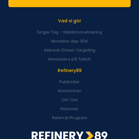
Vad vi gör
Single Tag - Webbmonetisering
Monetize App SDK
Interest-Driven Targeting
Annonsera på Twitch
Refinery89
Publicister
Annonsörer
Om Oss
Resurser
Referral Program