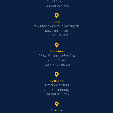
20123 Milano
+34 681 026 725
USA
222 Broadway 22:a våningen
New York 10038
+1 332 240 3319
Frankrike
92 Av. Champs-Élysées
75008 Paris
+33 6 77 23 99 59
Tyskland
Hermannstraße 13
20095 Hamburg
+34 681 026 725
Sverige