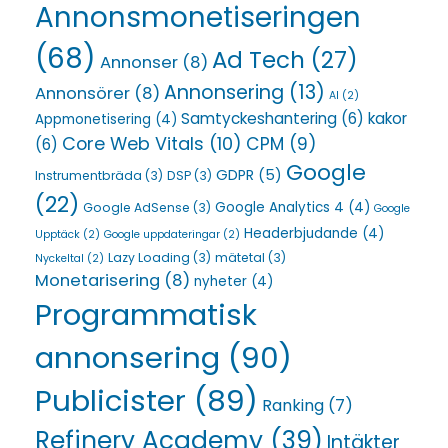
Annonsmonetiseringen
(68)
Ad Tech
(27)
Annonser
(8)
Annonsering
(13)
Annonsörer
(8)
AI
(2)
Samtyckeshantering
(6)
kakor
Appmonetisering
(4)
Core Web Vitals
(10)
CPM
(9)
(6)
Google
GDPR
(5)
Instrumentbräda
(3)
DSP
(3)
(22)
Google Analytics 4
(4)
Google AdSense
(3)
Google
Headerbjudande
(4)
Upptäck
(2)
Google uppdateringar
(2)
Lazy Loading
(3)
mätetal
(3)
Nyckeltal
(2)
Monetarisering
(8)
nyheter
(4)
Programmatisk
annonsering
(90)
Publicister
(89)
Ranking
(7)
Refinery Academy
(39)
Intäkter