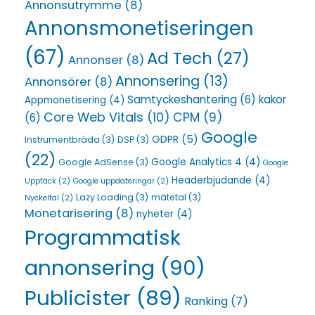
Annonsutrymme
(8)
Annonsmonetiseringen
(67)
Ad Tech
(27)
Annonser
(8)
Annonsering
(13)
Annonsörer
(8)
Samtyckeshantering
(6)
kakor
Appmonetisering
(4)
Core Web Vitals
(10)
CPM
(9)
(6)
Google
GDPR
(5)
Instrumentbräda
(3)
DSP
(3)
(22)
Google Analytics 4
(4)
Google AdSense
(3)
Google
Headerbjudande
(4)
Upptäck
(2)
Google uppdateringar
(2)
Lazy Loading
(3)
mätetal
(3)
Nyckeltal
(2)
Monetarisering
(8)
nyheter
(4)
Programmatisk
annonsering
(90)
Publicister
(89)
Ranking
(7)