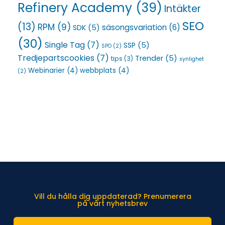
Refinery Academy
(39)
Intäkter
SEO
(13)
RPM
(9)
säsongsvariation
(6)
SDK
(5)
(30)
Single Tag
(7)
SSP
(5)
SPO
(2)
Tredjepartscookies
(7)
Trender
(5)
tips
(3)
synlighet
Webinarier
(4)
webbplats
(4)
(2)
Vill du hålla dig uppdaterad? Prenumerera
på vårt nyhetsbrev