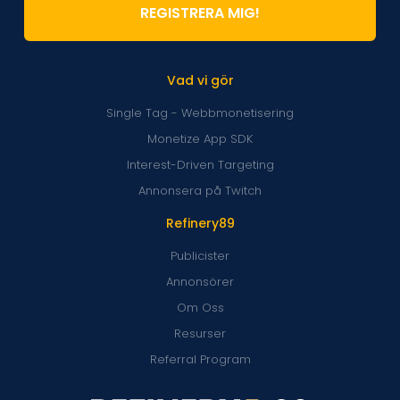
REGISTRERA MIG!
Vad vi gör
Single Tag - Webbmonetisering
Monetize App SDK
Interest-Driven Targeting
Annonsera på Twitch
Refinery89
Publicister
Annonsörer
Om Oss
Resurser
Referral Program