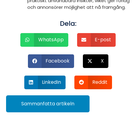
praktiskt användbara insikter, vilket ger förlag
och annonsörer möjlighet att nå framgång.
Dela:
WhatsApp
E-post
Facebook
X
LinkedIn
Reddit
Sammanfatta artikeln