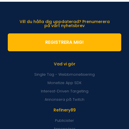
Vill du hålla dig uppdaterad? Prenumerera
på vårt nyhetsbrev
REGISTRERA MIG!
Vad vi gör
Single Tag - Webbmonetisering
Monetize App SDK
Interest-Driven Targeting
Annonsera på Twitch
Refinery89
Publicister
Annonsörer