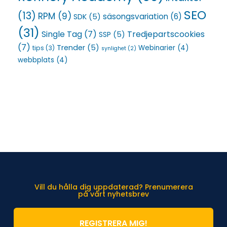
SEO
(13)
RPM
(9)
säsongsvariation
(6)
SDK
(5)
(31)
Single Tag
(7)
Tredjepartscookies
SSP
(5)
(7)
Trender
(5)
Webinarier
(4)
tips
(3)
synlighet
(2)
webbplats
(4)
Vill du hålla dig uppdaterad? Prenumerera
på vårt nyhetsbrev
REGISTRERA MIG!