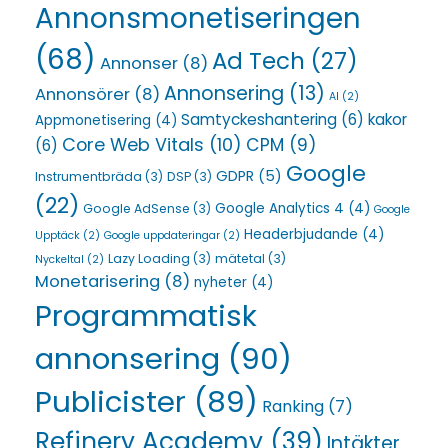
Annonsmonetiseringen
(68)
Ad Tech
(27)
Annonser
(8)
Annonsering
(13)
Annonsörer
(8)
AI
(2)
Samtyckeshantering
(6)
kakor
Appmonetisering
(4)
Core Web Vitals
(10)
CPM
(9)
(6)
Google
GDPR
(5)
Instrumentbräda
(3)
DSP
(3)
(22)
Google Analytics 4
(4)
Google AdSense
(3)
Google
Headerbjudande
(4)
Upptäck
(2)
Google uppdateringar
(2)
Lazy Loading
(3)
mätetal
(3)
Nyckeltal
(2)
Monetarisering
(8)
nyheter
(4)
Programmatisk
annonsering
(90)
Publicister
(89)
Ranking
(7)
Refinery Academy
(39)
Intäkter