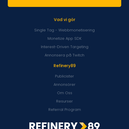
Vad vi gör
Single Tag - Webbmonetisering
Monetize App SDK
Interest-Driven Targeting
Annonsera på Twitch
Refinery89
Publicister
Annonsörer
Om Oss
Resurser
Referral Program