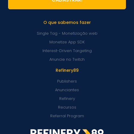
O que sabemos fazer
Single Tag - Monetização web
Monetize App SDK
Interest-Driven Targeting
Anuncie no Twitch
Refinery89
Publishers
Anunciantes
Refinery
Recursos
Referral Program