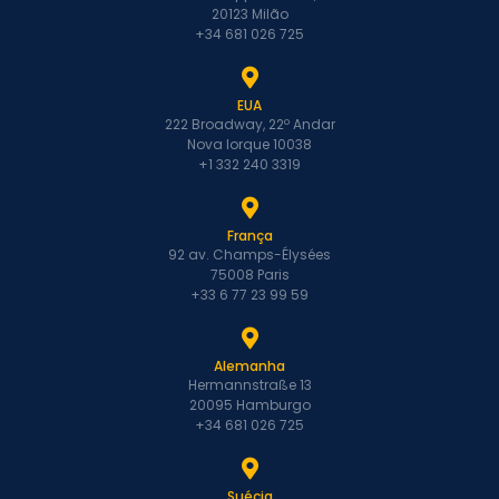
20123 Milão
+34 681 026 725
EUA
222 Broadway, 22º Andar
Nova Iorque 10038
+1 332 240 3319
França
92 av. Champs-Élysées
75008 Paris
+33 6 77 23 99 59
Alemanha
Hermannstraße 13
20095 Hamburgo
+34 681 026 725
Suécia