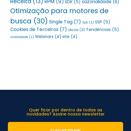
Receita
(13)
RPM
(9)
sazonalidade
(6)
SDK
(5)
Otimização para motores de
busca
(30)
Single Tag
(7)
SSP
(5)
Spo
(2)
Cookies de Terceiros
(7)
Tendências
(5)
dicas
(3)
Webinars
(4)
site
(4)
visibilidade
(2)
Quer ficar por dentro de todas as
novidades? Assine nossa newsletter
CADASTRAR!