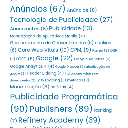
Anúncios
(67)
Anúncios
(8)
Tecnologia de Publicidade
(27)
Publicidade
(13)
Anunciantes
(8)
Monetização de Aplicativos Mobile
(4)
Gerenciamento de Consentimento
(6)
cookies
Core Web Vitals
(10)
CPM,
(9)
(6)
Painel
(3)
DSP
Google
(22)
LGPD
(5)
(3)
Google AdSense
(3)
Google Analytics 4
(4)
Google Discover
(2)
atualizações do
Header Bidding
(4)
google
(2)
Indicadores-chave de
Lazy Loading
(3)
métricas
(3)
desempenho
(2)
Monetização
(8)
notícias
(4)
Publicidade Programática
(90)
Publishers
(89)
Ranking
Refinery Academy
(39)
(7)