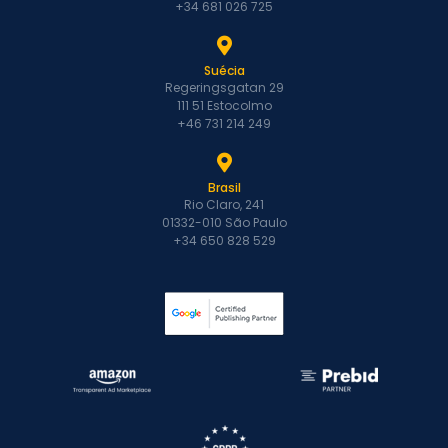
+34 681 026 725
Suécia
Regeringsgatan 29
111 51 Estocolmo
+46 731 214 249
Brasil
Rio Claro, 241
01332-010 São Paulo
+34 650 828 529