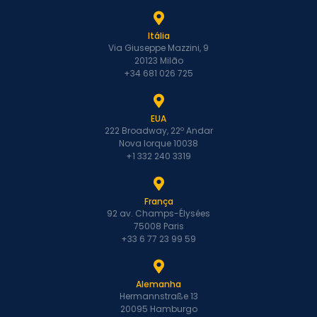
Itália
Via Giuseppe Mazzini, 9
20123 Milão
+34 681 026 725
EUA
222 Broadway, 22º Andar
Nova Iorque 10038
+1 332 240 3319
França
92 av. Champs-Élysées
75008 Paris
+33 6 77 23 99 59
Alemanha
Hermannstraße 13
20095 Hamburgo