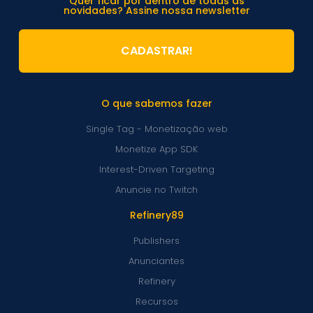
Quer ficar por dentro de todas as
novidades? Assine nossa newsletter
CADASTRAR!
O que sabemos fazer
Single Tag - Monetização web
Monetize App SDK
Interest-Driven Targeting
Anuncie no Twitch
Refinery89
Publishers
Anunciantes
Refinery
Recursos