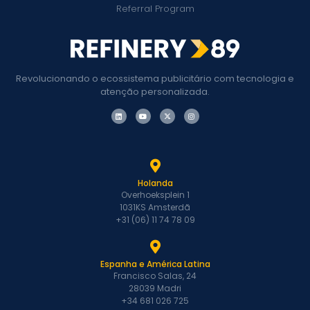
Referral Program
Revolucionando o ecossistema publicitário com tecnologia e
atenção personalizada.
Holanda
Overhoeksplein 1
1031KS Amsterdã
+31 (06) 11 74 78 09
Espanha e América Latina
Francisco Salas, 24
28039 Madri
+34 681 026 725