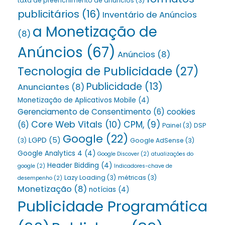
taxa de preenchimento de anúncios
(3)
publicitários
(16)
Inventário de Anúncios
a Monetização de
(8)
Anúncios
(67)
Anúncios
(8)
Tecnologia de Publicidade
(27)
Publicidade
(13)
Anunciantes
(8)
Monetização de Aplicativos Mobile
(4)
Gerenciamento de Consentimento
(6)
cookies
Core Web Vitals
(10)
CPM,
(9)
(6)
Painel
(3)
DSP
Google
(22)
LGPD
(5)
(3)
Google AdSense
(3)
Google Analytics 4
(4)
Google Discover
(2)
atualizações do
Header Bidding
(4)
google
(2)
Indicadores-chave de
Lazy Loading
(3)
métricas
(3)
desempenho
(2)
Monetização
(8)
notícias
(4)
Publicidade Programática