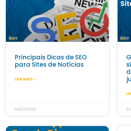
Principais Dicas de SEO
G
para Sites de Notícias
s
d
j
LEIA MAIS »
LE
04/07/2024
02