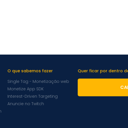
O que sabemos fazer
Quer ficar por dentro 
Single Tag - Monetização web
CA
Monetize App SDK
Interest-Driven Targeting
Anuncie no Twitch
m