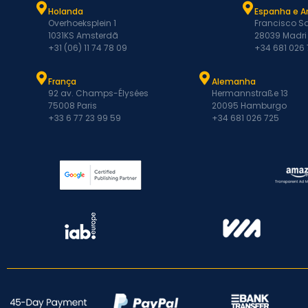
Holanda
Espanha e A
Overhoeksplein 1
Francisco Sa
1031KS Amsterdã
28039 Madri
+31 (06) 11 74 78 09
+34 681 026
França
Alemanha
92 av. Champs-Élysées
Hermannstraße 13
75008 Paris
20095 Hamburgo
+33 6 77 23 99 59
+34 681 026 725