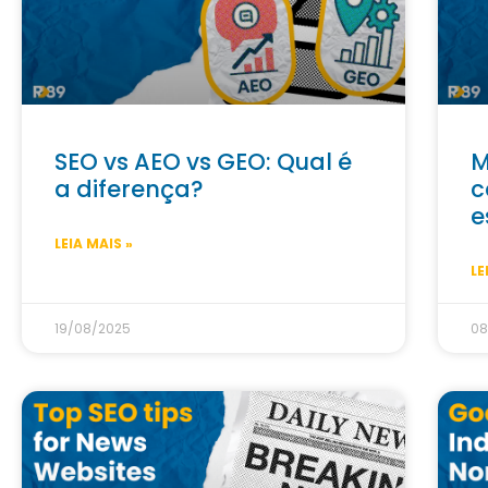
SEO vs AEO vs GEO: Qual é
M
a diferença?
c
e
LEIA MAIS »
LE
19/08/2025
08