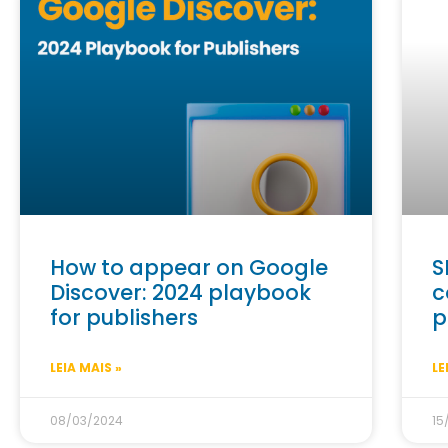
How to appear on Google
S
Discover: 2024 playbook
c
for publishers
p
LEIA MAIS »
LE
08/03/2024
15