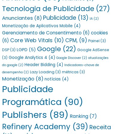
Tecnologia de Publicidade
(27)
Publicidade
(13)
Anunciantes
(8)
IA
(2)
Monetização de Aplicativos Mobile
(4)
Gerenciamento de Consentimento
(6)
cookies
Core Web Vitals
(10)
CPM,
(9)
(6)
Painel
(3)
Google
(22)
LGPD
(5)
DSP
(3)
Google AdSense
Google Analytics 4
(4)
(3)
Google Discover
(2)
atualizações
Header Bidding
(4)
do google
(2)
Indicadores-chave de
Lazy Loading
(3)
métricas
(3)
desempenho
(2)
Monetização
(8)
notícias
(4)
Publicidade
Programática
(90)
Publishers
(89)
Ranking
(7)
Refinery Academy
(39)
Receita