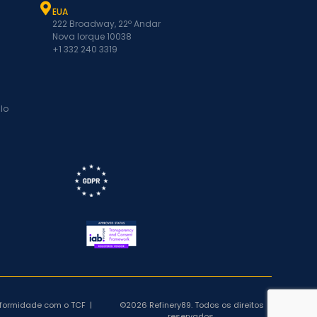
EUA
222 Broadway, 22º Andar
Nova Iorque 10038
+1 332 240 3319
lo
nformidade com o TCF
|
©2026 Refinery89. Todos os direitos
reservados.