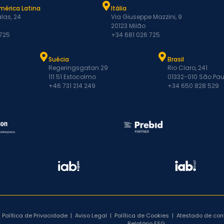
mérica Latina
Itália
las, 24
Via Giuseppe Mazzini, 9
20123 Milão
 725
+34 681 026 725
Suécia
Brasil
Regeringsgatan 29
Rio Claro, 241
111 51 Estocolmo
01332-010 São Pau
+46 731 214 249
+34 650 828 529
Política de Privacidade
|
Aviso Legal
|
Política de Cookies
|
Atestado de co
Relatório ESG