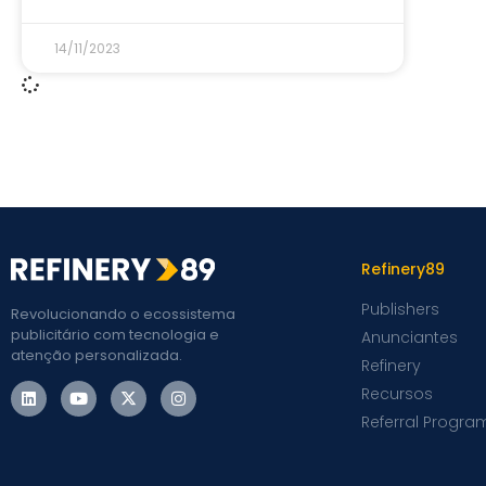
14/11/2023
Refinery89
Publishers
Revolucionando o ecossistema
publicitário com tecnologia e
Anunciantes
atenção personalizada.
Refinery
Recursos
Referral Progra