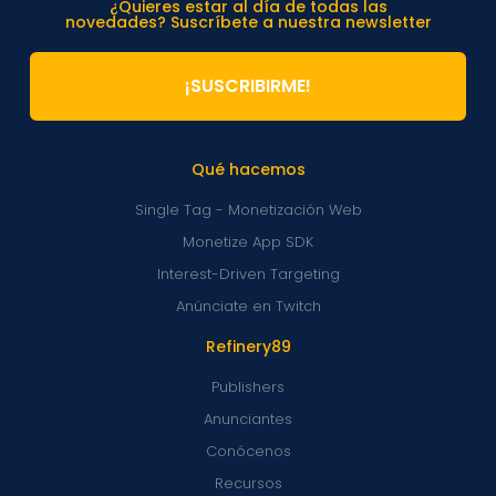
¿Quieres estar al día de todas las
novedades? Suscríbete a nuestra newsletter
¡SUSCRIBIRME!
Qué hacemos
Single Tag - Monetización Web
Monetize App SDK
Interest-Driven Targeting
Anúnciate en Twitch
Refinery89
Publishers
Anunciantes
Conócenos
Recursos