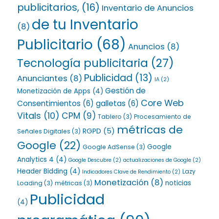
publicitarios,
(16)
Inventario de Anuncios
de tu Inventario
(8)
Publicitario
(68)
Anuncios
(8)
Tecnología publicitaria
(27)
Publicidad
(13)
Anunciantes
(8)
IA
(2)
Gestión de
Monetización de Apps
(4)
Core Web
Consentimientos
(6)
galletas
(6)
Vitals
(10)
CPM
(9)
Tablero
(3)
Procesamiento de
métricas de
RGPD
(5)
Señales Digitales
(3)
Google
(22)
Google
Google AdSense
(3)
Analytics 4
(4)
Google Descubre
(2)
actualizaciones de Google
(2)
Header Bidding
(4)
Lazy
Indicadores Clave de Rendimiento
(2)
Monetización
(8)
noticias
Loading
(3)
métricas
(3)
Publicidad
(4)