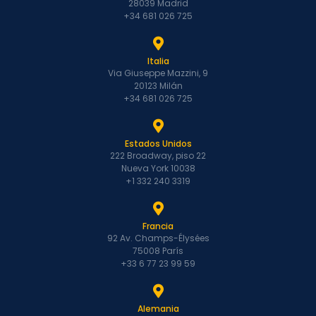
28039 Madrid
+34 681 026 725
Italia
Via Giuseppe Mazzini, 9
20123 Milán
+34 681 026 725
Estados Unidos
222 Broadway, piso 22
Nueva York 10038
+1 332 240 3319
Francia
92 Av. Champs-Élysées
75008 París
+33 6 77 23 99 59
Alemania