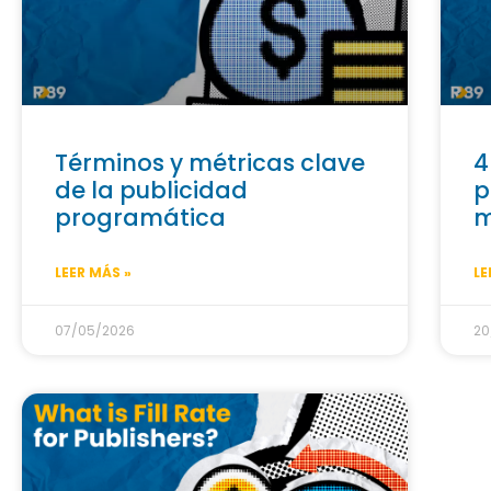
Términos y métricas clave
4
de la publicidad
p
programática
m
LEER MÁS »
LE
07/05/2026
20