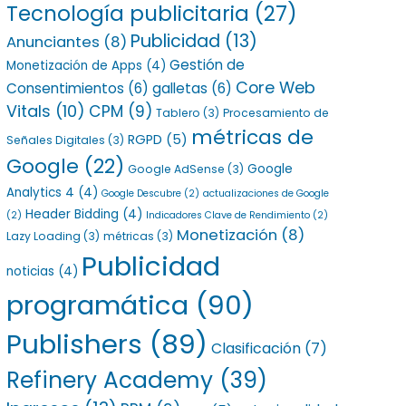
Tecnología publicitaria
(27)
Publicidad
(13)
Anunciantes
(8)
Gestión de
Monetización de Apps
(4)
Core Web
Consentimientos
(6)
galletas
(6)
Vitals
(10)
CPM
(9)
Tablero
(3)
Procesamiento de
métricas de
RGPD
(5)
Señales Digitales
(3)
Google
(22)
Google
Google AdSense
(3)
Analytics 4
(4)
Google Descubre
(2)
actualizaciones de Google
Header Bidding
(4)
(2)
Indicadores Clave de Rendimiento
(2)
Monetización
(8)
Lazy Loading
(3)
métricas
(3)
Publicidad
noticias
(4)
programática
(90)
Publishers
(89)
Clasificación
(7)
Refinery Academy
(39)