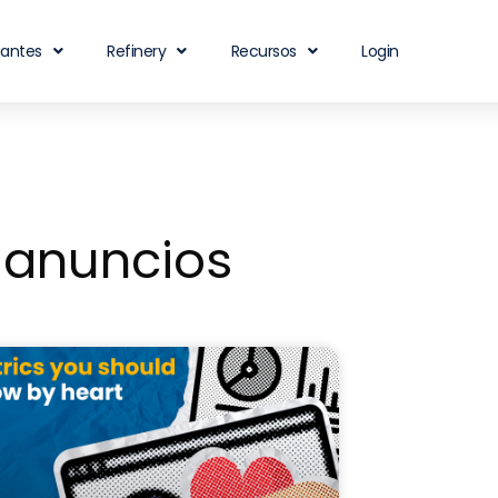
iantes
Refinery
Recursos
Login
 anuncios