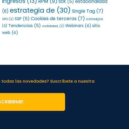
Ingresos
(13)
RPM
(9)
estacionalidad
SDK
(5)
estrategia de
(30)
Single Tag
(7)
(6)
Cookies de terceros
(7)
SSP
(5)
consejos
SPO
(2)
Tendencias
(5)
Webinars
(4)
sitio
(3)
visibilidad,
(2)
web
(4)
e todas las novedades? Suscríbete a nuestra
SCRIBIRME!