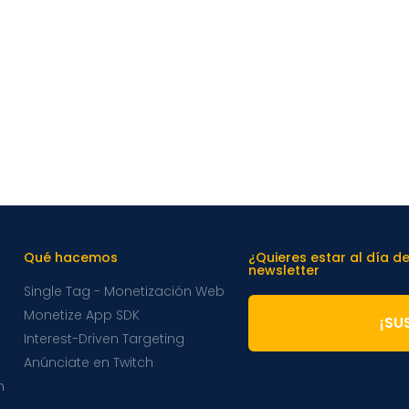
Qué hacemos
¿Quieres estar al día d
newsletter
Single Tag - Monetización Web
Monetize App SDK
¡SU
Interest-Driven Targeting
Anúnciate en Twitch
m