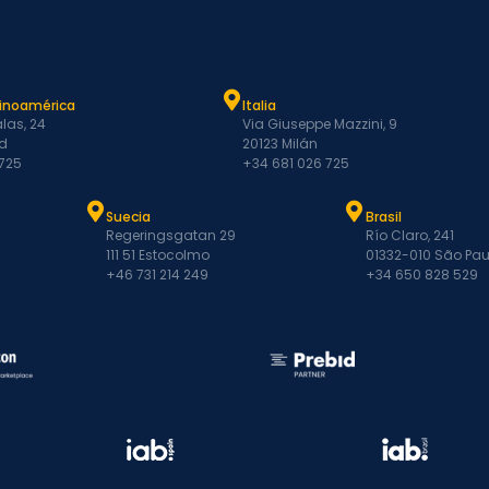
tinoamérica
Italia
las, 24
Via Giuseppe Mazzini, 9
d
20123 Milán
 725
+34 681 026 725
Suecia
Brasil
Regeringsgatan 29
Río Claro, 241
111 51 Estocolmo
01332-010 São Pau
+46 731 214 249
+34 650 828 529