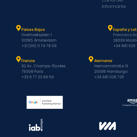
Canal del
Informante
Países Bajos
España y La
Overhoeksplein 1
Francisco Sa
1031KS Ámsterdam
28039 Madri
+31 (06) 11 74 78 09
+34 681 026
Francia
Alemania
92 Av. Champs-Élysées
Hermannstraße 13
75008 París
20095 Hamburgo
+33 6 77 23 99 59
+34 681 026 725