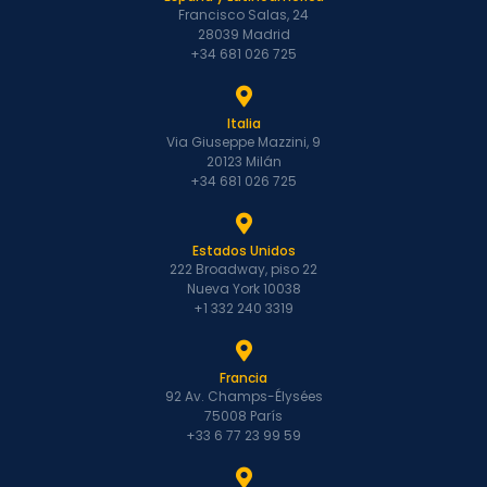
Francisco Salas, 24
28039 Madrid
+34 681 026 725
Italia
Via Giuseppe Mazzini, 9
20123 Milán
+34 681 026 725
Estados Unidos
222 Broadway, piso 22
Nueva York 10038
+1 332 240 3319
Francia
92 Av. Champs-Élysées
75008 París
+33 6 77 23 99 59