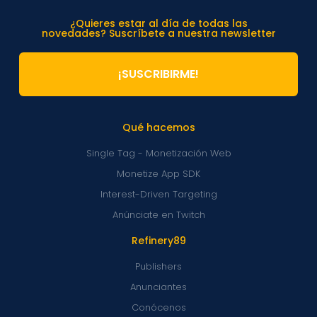
¿Quieres estar al día de todas las
novedades? Suscríbete a nuestra newsletter
¡SUSCRIBIRME!
Qué hacemos
Single Tag - Monetización Web
Monetize App SDK
Interest-Driven Targeting
Anúnciate en Twitch
Refinery89
Publishers
Anunciantes
Conócenos