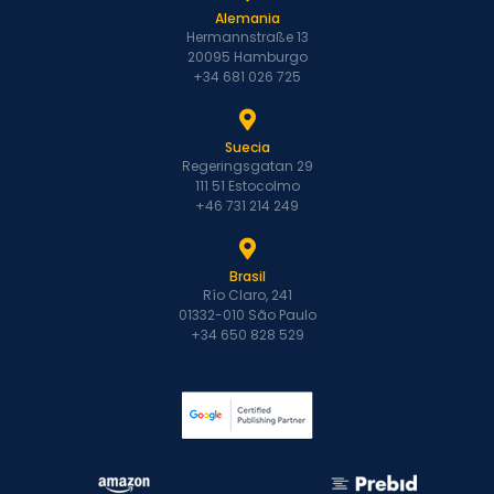
Alemania
Hermannstraße 13
20095 Hamburgo
+34 681 026 725
Suecia
Regeringsgatan 29
111 51 Estocolmo
+46 731 214 249
Brasil
Río Claro, 241
01332-010 São Paulo
+34 650 828 529