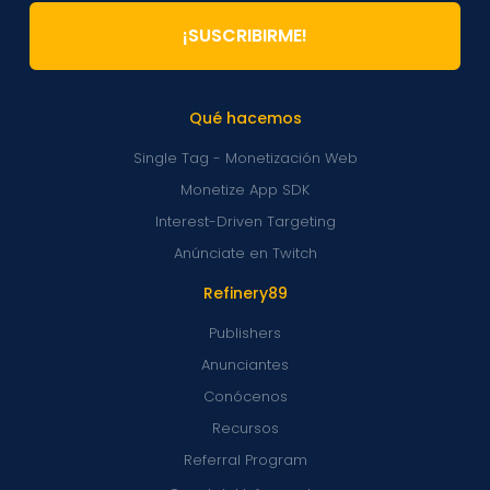
¡SUSCRIBIRME!
Qué hacemos
Single Tag - Monetización Web
Monetize App SDK
Interest-Driven Targeting
Anúnciate en Twitch
Refinery89
Publishers
Anunciantes
Conócenos
Recursos
Referral Program