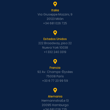
Italia
Via Giuseppe Mazzini, 9
20123 Milán
+34 681 026 725
Estados Unidos
222 Broadway, piso 22
Nueva York 10038
+1 332 240 3319
Francia
92 Av. Champs-Élysées
75008 París
+33 6 77 23 99 59
Alemania
Hermannstraße 13
20095 Hamburgo
+34 681 026 725