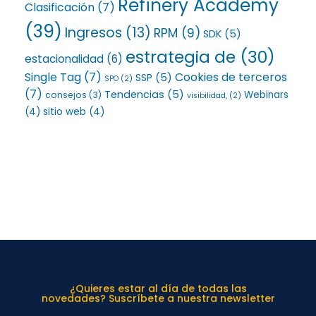
Refinery Academy
Clasificación
(7)
(39)
Ingresos
(13)
RPM
(9)
SDK
(5)
estrategia de
(30)
estacionalidad
(6)
Single Tag
(7)
Cookies de terceros
SSP
(5)
SPO
(2)
(7)
Tendencias
(5)
Webinars
consejos
(3)
visibilidad,
(2)
(4)
sitio web
(4)
¿Quieres estar al día de todas las
novedades? Suscríbete a nuestra newsletter