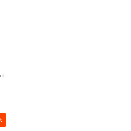
al,
t