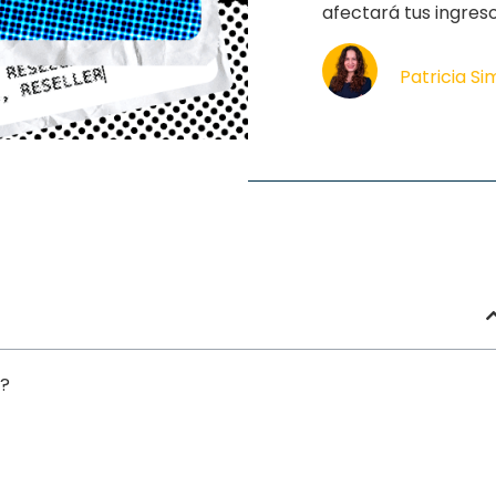
afectará tus ingres
Patricia S
o?