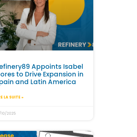
efinery89 Appoints Isabel
lores to Drive Expansion in
pain and Latin America
RE LA SUITE »
/10/2025