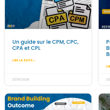
Un guide sur le CPM, CPC,
P
CPA et CPL
B
B
LIRE LA SUITE »
LI
21/05/2026
21