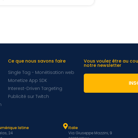
Ce que nous savons faire
Vous voulez être au co
notre newsletter
Single Tag - Monétisation web
Monetize App SDK
INS
Interest-Driven Targeting
Publicité sur Twitch
m
Amérique latine
Italie
las, 24
Via Giuseppe Mazzini, 9