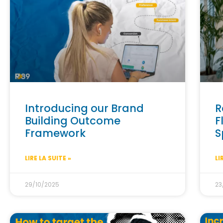
Introducing our Brand
R
Building Outcome
F
Framework
S
LIRE LA SUITE »
LI
29/10/2025
23