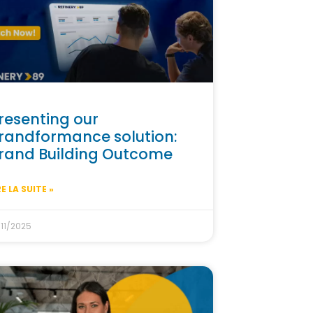
resenting our
randformance solution:
rand Building Outcome
RE LA SUITE »
/11/2025