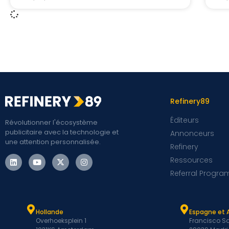
Refinery89
Éditeurs
Révolutionner l'écosystème
publicitaire avec la technologie et
Annonceurs
une attention personnalisée.
Refinery
Ressources
Referral Progra
Hollande
Espagne et 
Overhoeksplein 1
Francisco Sa