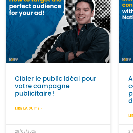
Cibler le public idéal pour
A
votre campagne
c
publicitaire !
p
d
LIRE LA SUITE »
LI
28/02/2025
21