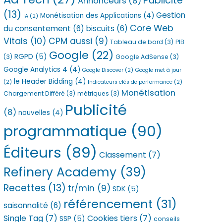
Publicité
Annonceurs
(8)
(13)
Gestion
Monétisation des Applications
(4)
IA
(2)
Core Web
du consentement
(6)
biscuits
(6)
Vitals
(10)
CPM aussi
(9)
Tableau de bord
(3)
PIB
Google
(22)
RGPD
(5)
(3)
Google AdSense
(3)
Google Analytics 4
(4)
Google Discover
(2)
Google met à jour
le Header Bidding
(4)
(2)
Indicateurs clés de performance
(2)
Monétisation
Chargement Différé
(3)
métriques
(3)
Publicité
(8)
nouvelles
(4)
programmatique
(90)
Éditeurs
(89)
Classement
(7)
Refinery Academy
(39)
Recettes
(13)
tr/min
(9)
SDK
(5)
référencement
(31)
saisonnalité
(6)
Single Tag
(7)
Cookies tiers
(7)
SSP
(5)
conseils