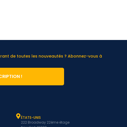
urant de toutes les nouveautés ? Abonnez-vous à
CRIPTION !
ÉTATS-UNIS
222 Broadway 22ème étage