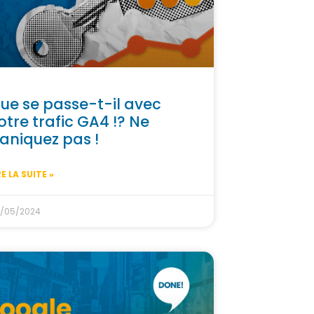
ue se passe-t-il avec
otre trafic GA4 !? Ne
aniquez pas !
RE LA SUITE »
/05/2024