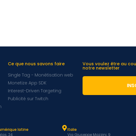
Ce que nous savons faire
Vous voulez être au co
notre newsletter
Single Tag - Monétisation web
Monetize App SDK
INS
Interest-Driven Targeting
Publicité sur Twitch
m
Amérique latine
Italie
las, 24
Via Giuseppe Mazzini, 9