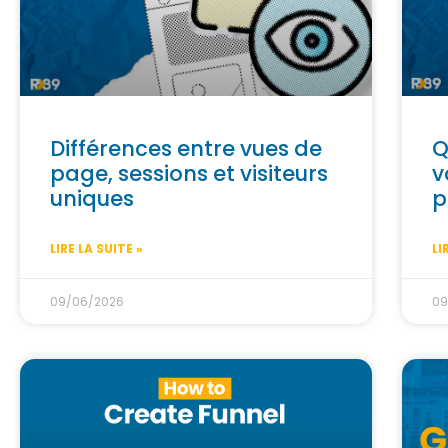
Différences entre vues de
Q
page, sessions et visiteurs
v
uniques
p
LIRE LA SUITE »
LI
09/06/2026
09