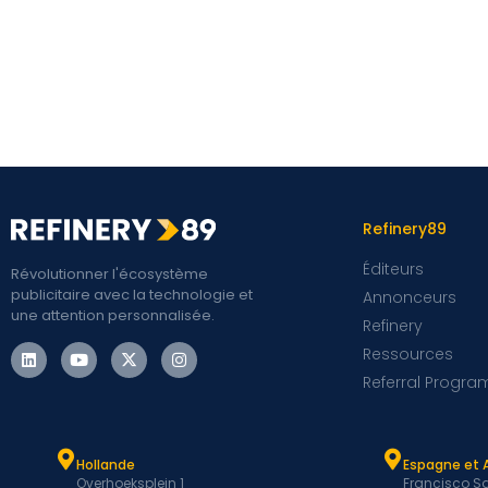
Refinery89
Éditeurs
Révolutionner l'écosystème
publicitaire avec la technologie et
Annonceurs
une attention personnalisée.
Refinery
Ressources
Referral Progra
Hollande
Espagne et 
Overhoeksplein 1
Francisco Sa