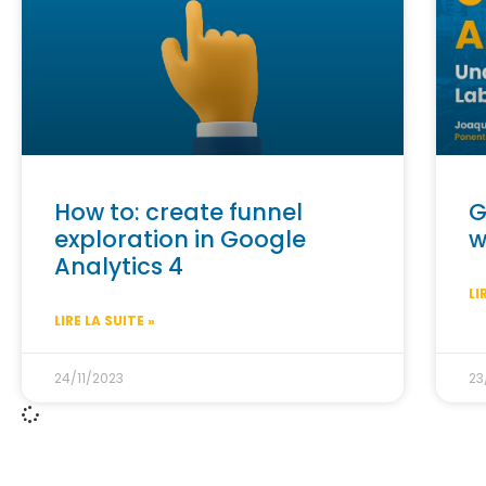
How to: create funnel
G
exploration in Google
w
Analytics 4
LI
LIRE LA SUITE »
24/11/2023
23