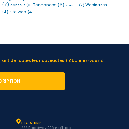
(7)
Tendances
(5)
Webinaires
conseils
(3)
visibilité
(2)
(4)
site web
(4)
urant de toutes les nouveautés ? Abonnez-vous à
CRIPTION !
ÉTATS-UNIS
222 Broadway 22ème étage