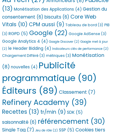
Publicité
Annonceurs
(8)
(13)
Gestion du
Monétisation des Applications
(4)
Core Web
consentement
(6)
biscuits
(6)
Vitals
(10)
CPM aussi
(9)
Tableau de bord
(3)
PIB
Google
(22)
RGPD
(5)
(3)
Google AdSense
(3)
Google Analytics 4
(4)
Google Discover
(2)
Google met à jour
le Header Bidding
(4)
(2)
Indicateurs clés de performance
(2)
Monétisation
Chargement Différé
(3)
métriques
(3)
Publicité
(8)
nouvelles
(4)
programmatique
(90)
Éditeurs
(89)
Classement
(7)
Refinery Academy
(39)
Recettes
(13)
tr/min
(9)
SDK
(5)
référencement
(30)
saisonnalité
(6)
Single Tag
(7)
Cookies tiers
SSP
(5)
Jeu de rôle
(2)