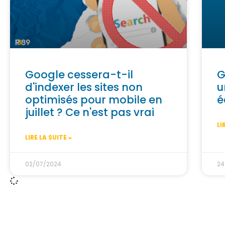
Google cessera-t-il
G
d'indexer les sites non
u
optimisés pour mobile en
é
juillet ? Ce n'est pas vrai
LI
LIRE LA SUITE »
02/07/2024
24