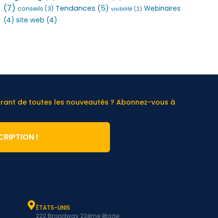
(7)
Tendances
(5)
Webinaires
conseils
(3)
visibilité
(2)
(4)
site web
(4)
urant de toutes les nouveautés ? Abonnez-vous à
CRIPTION !
ÉTATS-UNIS
222 Broadway 22ème étage