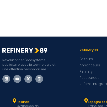
Refinery89
Éditeurs
Révolutionner l'écosystème
publicitaire avec la technologie et
Annonceurs
une attention personnalisée.
Refinery
Ressources
Referral Progra
Hollande
Espagne et 
Overhoeksplein 1
Francisco Sa