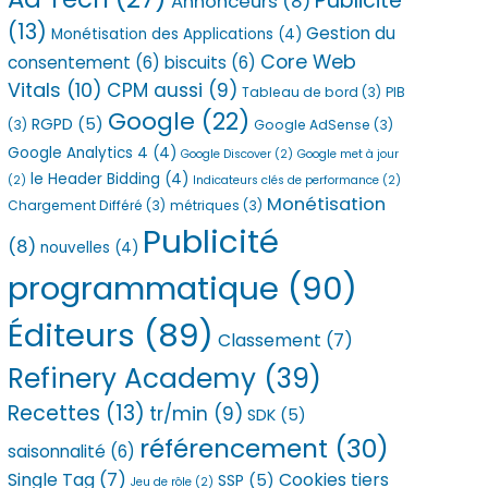
Publicité
Annonceurs
(8)
(13)
Gestion du
Monétisation des Applications
(4)
Core Web
consentement
(6)
biscuits
(6)
Vitals
(10)
CPM aussi
(9)
Tableau de bord
(3)
PIB
Google
(22)
RGPD
(5)
(3)
Google AdSense
(3)
Google Analytics 4
(4)
Google Discover
(2)
Google met à jour
le Header Bidding
(4)
(2)
Indicateurs clés de performance
(2)
Monétisation
Chargement Différé
(3)
métriques
(3)
Publicité
(8)
nouvelles
(4)
programmatique
(90)
Éditeurs
(89)
Classement
(7)
Refinery Academy
(39)
Recettes
(13)
tr/min
(9)
SDK
(5)
référencement
(30)
saisonnalité
(6)
Single Tag
(7)
Cookies tiers
SSP
(5)
Jeu de rôle
(2)