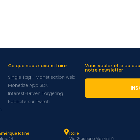
Ce que nous savons faire
Vous voulez être au co
notre newsletter
Single Tag - Monétisation web
Monetize App SDK
INS
Interest-Driven Targeting
Publicité sur Twitch
m
Amérique latine
Italie
las, 24
Via Giuseppe Mazzini, 9