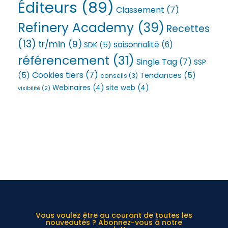
Éditeurs
(89)
Classement
(7)
Refinery Academy
(39)
Recettes
(13)
tr/min
(9)
saisonnalité
(6)
SDK
(5)
référencement
(31)
Single Tag
(7)
SSP
Cookies tiers
(7)
(5)
Tendances
(5)
conseils
(3)
Webinaires
(4)
site web
(4)
visibilité
(2)
Vous voulez être au courant de toutes les
nouveautés ? Abonnez-vous à notre