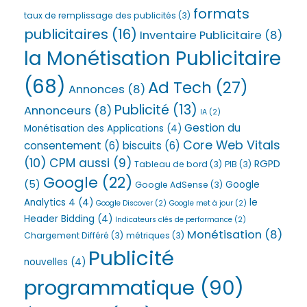
formats
taux de remplissage des publicités
(3)
publicitaires
(16)
Inventaire Publicitaire
(8)
la Monétisation Publicitaire
(68)
Ad Tech
(27)
Annonces
(8)
Publicité
(13)
Annonceurs
(8)
IA
(2)
Gestion du
Monétisation des Applications
(4)
Core Web Vitals
consentement
(6)
biscuits
(6)
(10)
CPM aussi
(9)
RGPD
Tableau de bord
(3)
PIB
(3)
Google
(22)
(5)
Google
Google AdSense
(3)
Analytics 4
(4)
le
Google Discover
(2)
Google met à jour
(2)
Header Bidding
(4)
Indicateurs clés de performance
(2)
Monétisation
(8)
Chargement Différé
(3)
métriques
(3)
Publicité
nouvelles
(4)
programmatique
(90)