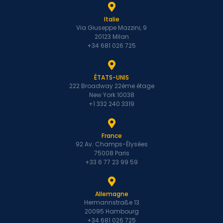
Italie
Via Giuseppe Mazzini, 9
20123 Milan
+34 681 026 725
ÉTATS-UNIS
222 Broadway 22ème étage
New York 10038
+1 332 240 3319
France
92 Av. Champs-Élysées
75008 Paris
+33 6 77 23 99 59
Allemagne
Hermannstraße 13
20095 Hambourg
+34 681 026 725