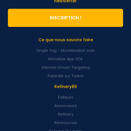
newsletter
INSCRIPTION !
Ce que nous savons faire
Single Tag - Monétisation web
Monetize App SDK
Interest-Driven Targeting
Publicité sur Twitch
Refinery89
Éditeurs
Annonceurs
Refinery
Ressources