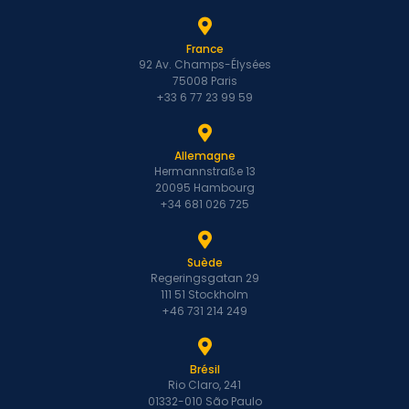
France
92 Av. Champs-Élysées
75008 Paris
+33 6 77 23 99 59
Allemagne
Hermannstraße 13
20095 Hambourg
+34 681 026 725
Suède
Regeringsgatan 29
111 51 Stockholm
+46 731 214 249
Brésil
Rio Claro, 241
01332-010 São Paulo