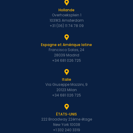
Hollande
Overhoeksplein 1
1031KS Amsterdam
+31 (06) 11 74 78 09
Espagne et Amérique latine
Francisco Salas, 24
28039 Madrid
+34 681 026 725
Italie
Via Giuseppe Mazzini, 9
20123 Milan
+34 681 026 725
ÉTATS-UNIS
222 Broadway 22ème étage
New York 10038
+1 332 240 3319