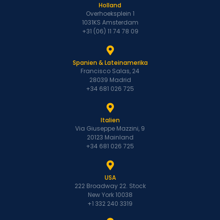
Holland
Overhoeksplein 1
1031KS Amsterdam
+31 (06) 11 74 78 09
Spanien & Lateinamerika
Francisco Salas, 24
28039 Madrid
+34 681 026 725
Italien
Via Giuseppe Mazzini, 9
20123 Mainland
+34 681 026 725
USA
222 Broadway 22. Stock
New York 10038
+1 332 240 3319