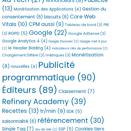
Publicité
Annonceurs
(8)
(13)
Gestion du
Monétisation des Applications
(4)
Core Web
consentement
(6)
biscuits
(6)
Vitals
(10)
CPM aussi
(9)
Tableau de bord
(3)
PIB
Google
(22)
RGPD
(5)
(3)
Google AdSense
(3)
Google Analytics 4
(4)
Google Discover
(2)
Google met à jour
le Header Bidding
(4)
(2)
Indicateurs clés de performance
(2)
Monétisation
Chargement Différé
(3)
métriques
(3)
Publicité
(8)
nouvelles
(4)
programmatique
(90)
Éditeurs
(89)
Classement
(7)
Refinery Academy
(39)
Recettes
(13)
tr/min
(9)
SDK
(5)
référencement
(30)
saisonnalité
(6)
Single Tag
(7)
Cookies tiers
SSP
(5)
Jeu de rôle
(2)