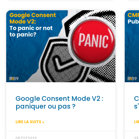
Google Consent Mode V2 :
C
paniquer ou pas ?
s
LIRE LA SUITE »
LI
05/12/2023
23