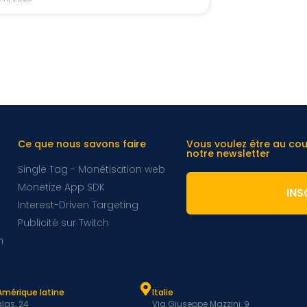
Ce que nous savons faire
Vous voulez être au co
notre newsletter
Single Tag - Monétisation web
Monetize App SDK
INS
Interest-Driven Targeting
Publicité sur Twitch
m
Amérique latine
Italie
las, 24
Via Giuseppe Mazzini, 9