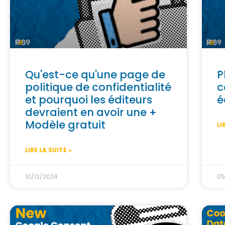
Qu'est-ce qu'une page de
P
politique de confidentialité
c
et pourquoi les éditeurs
é
devraient en avoir une +
Modèle gratuit
LI
LIRE LA SUITE »
10/12/2024
05