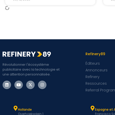
Refinery89
Éditeurs
Révolutionner l'écosystème
publicitaire avec la technologie et
Annonceurs
une attention personnalisée.
Refinery
Ressources
Referral Progra
Hollande
Espagne et 
Overhoeksplein 1
Francisco Sa