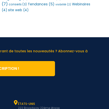
(7)
Tendances
(5)
Webinaires
conseils
(3)
visibilité
(2)
(4)
site web
(4)
urant de toutes les nouveautés ? Abonnez-vous à
CRIPTION !
ÉTATS-UNIS
222 Broadway 22ème étage