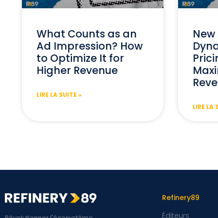
What Counts as an
New 
Ad Impression? How
Dyna
to Optimize It for
Prici
Higher Revenue
Maxi
Reve
LIRE LA SUITE »
LIRE LA 
Refinery89
Éditeurs
Révolutionner l'écosystème