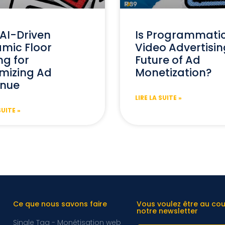
AI-Driven
Is Programmati
mic Floor
Video Advertisin
ng for
Future of Ad
mizing Ad
Monetization?
nue
LIRE LA SUITE »
SUITE »
Ce que nous savons faire
Vous voulez être au co
notre newsletter
Single Tag - Monétisation web