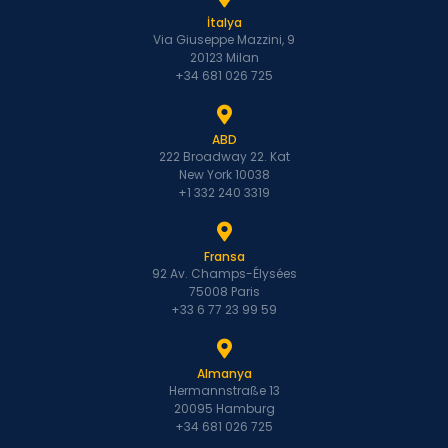
İtalya
Via Giuseppe Mazzini, 9
20123 Milan
+34 681 026 725
ABD
222 Broadway 22. Kat
New York 10038
+1 332 240 3319
Fransa
92 Av. Champs-Élysées
75008 Paris
+33 6 77 23 99 59
Almanya
Hermannstraße 13
20095 Hamburg
+34 681 026 725