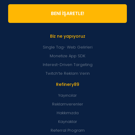
BENİ İŞARETLE!
Biz ne yapıyoruz
Single Tag- Web Gelirleri
Monetize App SDK
Interest-Driven Targeting
Twitch’te Reklam Verin
Refinery89
Yayıncılar
Reklamverenler
Hakkımızda
Kaynaklar
Referral Program