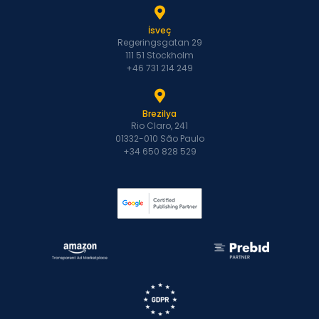
İsveç
Regeringsgatan 29
111 51 Stockholm
+46 731 214 249
Brezilya
Rio Claro, 241
01332-010 São Paulo
+34 650 828 529