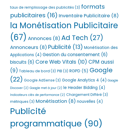
formats
taux de remplissage des publicités
(3)
publicitaires
(16)
Inventaire Publicitaire
(8)
la Monétisation Publicitaire
(67)
Ad Tech
(27)
Annonces
(8)
Publicité
(13)
Annonceurs
(8)
Monétisation des
Gestion du consentement
(6)
Applications
(4)
Core Web Vitals
(10)
CPM aussi
biscuits
(6)
Google
(9)
RGPD
(5)
Tableau de bord
(3)
PIB
(3)
(22)
Google Analytics 4
(4)
Google AdSense
(3)
Google
le Header Bidding
(4)
Discover
(2)
Google met à jour
(2)
Chargement Différé
(3)
Indicateurs clés de performance
(2)
Monétisation
(8)
nouvelles
(4)
métriques
(3)
Publicité
programmatique
(90)