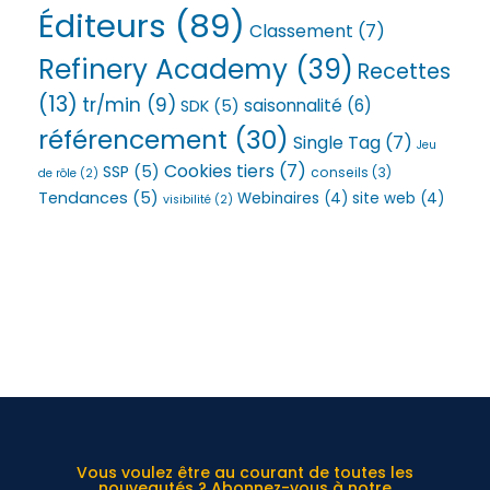
Éditeurs
(89)
Classement
(7)
Refinery Academy
(39)
Recettes
(13)
tr/min
(9)
saisonnalité
(6)
SDK
(5)
référencement
(30)
Single Tag
(7)
Jeu
Cookies tiers
(7)
SSP
(5)
conseils
(3)
de rôle
(2)
Tendances
(5)
Webinaires
(4)
site web
(4)
visibilité
(2)
Vous voulez être au courant de toutes les
nouveautés ? Abonnez-vous à notre